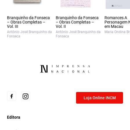
Branquinho da Fonseca
Branquinho da Fonseca
Romances A
– Obras Completas –
– Obras Completas –
Personagem 
Vol. III
Vol. II
em Macau
António José Branquinho da
António José Branquinho da
Maria Ondina B
Fonseca
Fonseca
Loja Online INCM
Editora