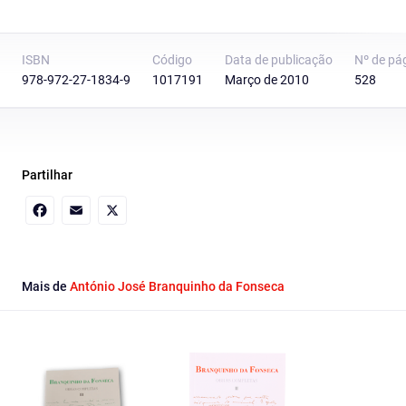
ISBN
Código
Data de publicação
Nº de pá
978-972-27-1834-9
1017191
Março de 2010
528
Partilhar
Facebook
Email
X
Mais de
António José Branquinho da Fonseca