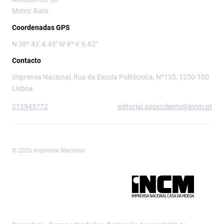
Metro: Rato
Coordenadas GPS
N 38º 43' 4.45" W 9º 9' 6.62"
Contacto
Imprensa Nacional, Rua da Escola Politécnica, Nº135, 1250-100
Lisboa
213945772
editorial.apoiocliente@incm.pt
© 2026 Imprensa Nacional
Imprensa Nacional é a marca editorial da