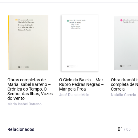
Obras completas de
O Ciclo da Baleia – Mar
Obra dramáti
Maria Isabel Barreno –
Rubro Pedras Negras –
completa de N
Crónica do Tempo, O
Mar pela Proa
Correia
Senhor das Ilhas, Vozes
José Dias de Melo
Natália Correia
do Vento
Maria Isabel Barreno
Relacionados