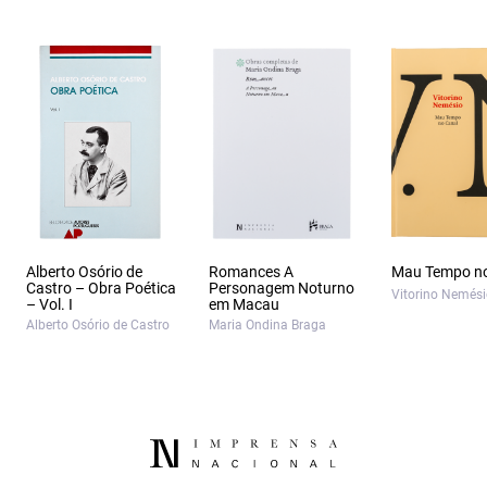
Alberto Osório de
Romances A
Mau Tempo no
Castro – Obra Poética
Personagem Noturno
Vitorino Nemés
– Vol. I
em Macau
Alberto Osório de Castro
Maria Ondina Braga