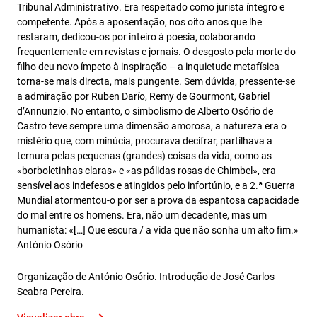
Tribunal Administrativo. Era respeitado como jurista íntegro e
competente. Após a aposentação, nos oito anos que lhe
restaram, dedicou-os por inteiro à poesia, colaborando
frequentemente em revistas e jornais. O desgosto pela morte do
filho deu novo ímpeto à inspiração – a inquietude metafísica
torna-se mais directa, mais pungente. Sem dúvida, pressente-se
a admiração por Ruben Darío, Remy de Gourmont, Gabriel
d’Annunzio. No entanto, o simbolismo de Alberto Osório de
Castro teve sempre uma dimensão amorosa, a natureza era o
mistério que, com minúcia, procurava decifrar, partilhava a
ternura pelas pequenas (grandes) coisas da vida, como as
«borboletinhas claras» e «as pálidas rosas de Chimbel», era
sensível aos indefesos e atingidos pelo infortúnio, e a 2.ª Guerra
Mundial atormentou-o por ser a prova da espantosa capacidade
do mal entre os homens. Era, não um decadente, mas um
humanista: «[…] Que escura / a vida que não sonha um alto fim.»
António Osório
Organização de António Osório. Introdução de José Carlos
Seabra Pereira.