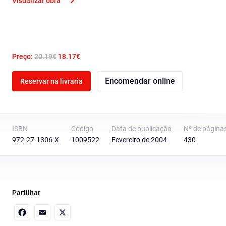
Visualizar obra
Preço:
20.19€
18.17€
Encomendar online
Reservar na livraria
ISBN
Código
Data de publicação
Nº de página
972-27-1306-X
1009522
Fevereiro de 2004
430
Partilhar