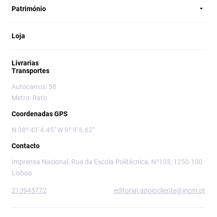
Património
Loja
Livrarias
Transportes
Autocarros: 58
Metro: Rato
Coordenadas GPS
N 38º 43' 4.45" W 9º 9' 6.62"
Contacto
Imprensa Nacional, Rua da Escola Politécnica, Nº135, 1250-100
Lisboa
213945772
editorial.apoiocliente@incm.pt