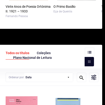
Vinte Anos de Poesia Ortónima
O Primo Basílio
10
II. 1921 – 1933
Eça de Queirós
Pa
Fernando Pessoa
Todos os títulos
Coleções
Plano Nacional de Leitura
Ordenar por:
Data