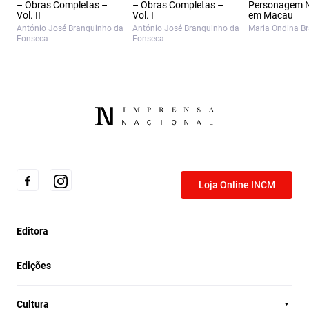
– Obras Completas –
– Obras Completas –
Personagem 
Vol. II
Vol. I
em Macau
António José Branquinho da
António José Branquinho da
Maria Ondina B
Fonseca
Fonseca
Loja Online INCM
Editora
Edições
Cultura