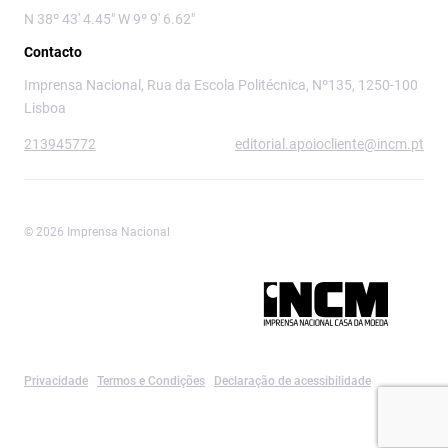
N 38º 43' 4.45" W 9º 9' 6.62"
Contacto
Imprensa Nacional, Rua da Escola Politécnica, Nº135, 1250-100
Lisboa
213945772
editorial.apoiocliente@incm.pt
© 2026 Imprensa Nacional
Imprensa Nacional é a marca editorial da
Privacidade
Termos e Condições
Declaração de acessibilidade