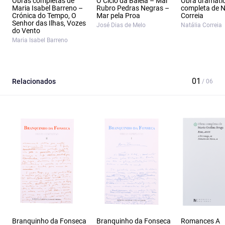
Obras completas de
O Ciclo da Baleia – Mar
Obra dramáti
Maria Isabel Barreno –
Rubro Pedras Negras –
completa de N
Crónica do Tempo, O
Mar pela Proa
Correia
Senhor das Ilhas, Vozes
José Dias de Melo
Natália Correia
do Vento
Maria Isabel Barreno
Relacionados
Branquinho da Fonseca
Branquinho da Fonseca
Romances A