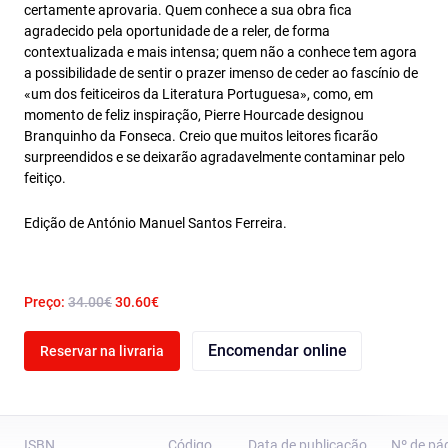
certamente aprovaria. Quem conhece a sua obra fica
agradecido pela oportunidade de a reler, de forma
contextualizada e mais intensa; quem não a conhece tem agora
a possibilidade de sentir o prazer imenso de ceder ao fascínio de
«um dos feiticeiros da Literatura Portuguesa», como, em
momento de feliz inspiração, Pierre Hourcade designou
Branquinho da Fonseca. Creio que muitos leitores ficarão
surpreendidos e se deixarão agradavelmente contaminar pelo
feitiço.
Edição de António Manuel Santos Ferreira.
Preço:
34.00€
30.60€
Encomendar online
Reservar na livraria
ISBN
Código
Data de publicação
Nº de pá