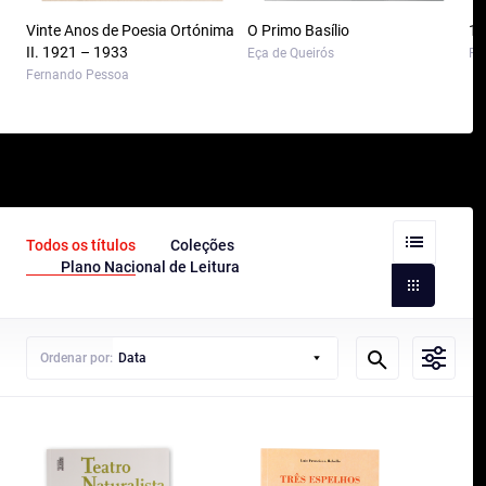
Vinte Anos de Poesia Ortónima
O Primo Basílio
10
II. 1921 – 1933
Eça de Queirós
Pa
Fernando Pessoa
Todos os títulos
Coleções
Plano Nacional de Leitura
Ordenar por:
Data