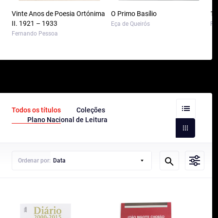
Vinte Anos de Poesia Ortónima
O Primo Basílio
10
II. 1921 – 1933
Eça de Queirós
Pa
Fernando Pessoa
Todos os títulos
Coleções
Plano Nacional de Leitura
Ordenar por:
Data