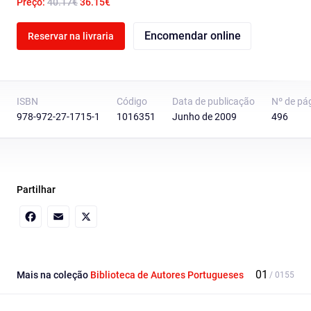
Preço:
40.17€
36.15€
Encomendar online
Reservar na livraria
ISBN
Código
Data de publicação
Nº de pá
978-972-27-1715-1
1016351
Junho de 2009
496
Partilhar
Facebook
Email
X
Mais na coleção
Biblioteca de Autores Portugueses