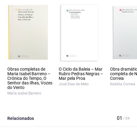
Obras completas de
O Ciclo da Baleia – Mar
Obra dramáti
Maria Isabel Barreno –
Rubro Pedras Negras –
completa de N
Crónica do Tempo, O
Mar pela Proa
Correia
Senhor das Ilhas, Vozes
José Dias de Melo
Natália Correia
do Vento
Maria Isabel Barreno
Relacionados