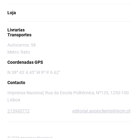
Loja
Livrarias
Transportes
Autocarros: 58
Metro: Rato
Coordenadas GPS
N 38º 43' 4.45" W 9º 9' 6.62"
Contacto
Imprensa Nacional, Rua da Escola Politécnica, Nº135, 1250-100
Lisboa
213945772
editorial.apoiocliente@incm.pt