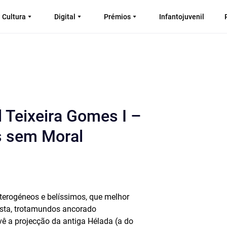
Cultura
Digital
Prémios
Infantojuvenil
 Teixeira Gomes I –
s sem Moral
eterogéneos e belíssimos, que melhor
ista, trotamundos ancorado
vê a projecção da antiga Hélada (a do