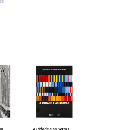
es
M. Teixeira-Gomes
ua
A Cidade e as Serras