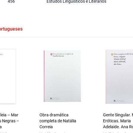
456
Estudos Linguísticos e Literários
Portugueses
aleia – Mar
Obra dramática
Gente Singular.
s Negras –
completa de Natália
Eróticas. Maria
a
Correia
Adelaide. Ana R