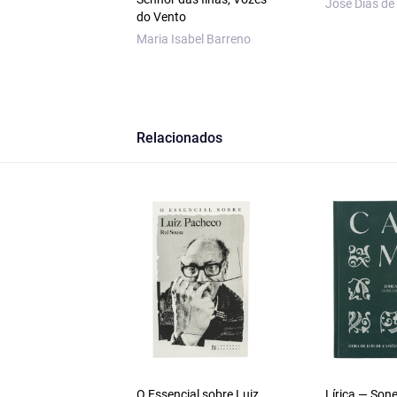
José Dias de
do Vento
Maria Isabel Barreno
Relacionados
O Essencial sobre Luiz
Lírica — Son