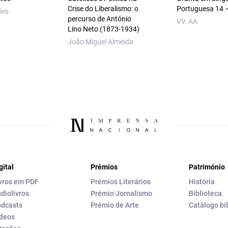
Crise do Liberalismo: o
Portuguesa 14 
ões
percurso de António
VV. AA.
Lino Neto (1873‑1934)
João Miguel Almeida
gital
Prémios
Património
vros em PDF
Prémios Literários
História
diolivros
Prémio Jornalismo
Biblioteca
dcasts
Prémio de Arte
Catálogo bi
deos