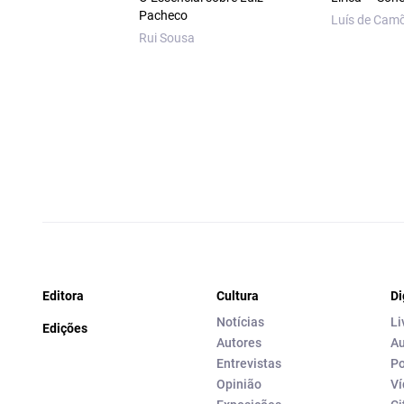
Pacheco
Luís de Cam
Rui Sousa
Editora
Cultura
Di
Notícias
Li
Edições
Autores
Au
Entrevistas
Po
Opinião
Ví