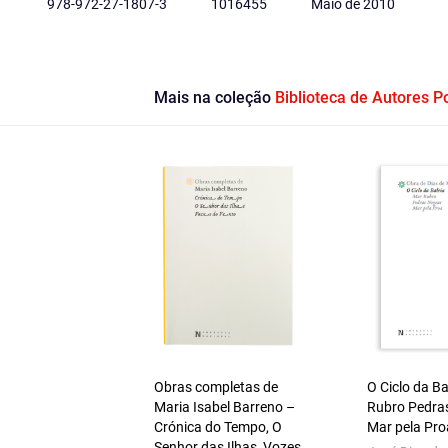
978-972-27-1807-3
1016455
Maio de 2010
Mais na coleção
Biblioteca de Autores 
Obras completas de
O Ciclo da B
Maria Isabel Barreno –
Rubro Pedra
Crónica do Tempo, O
Mar pela Pro
Senhor das Ilhas, Vozes