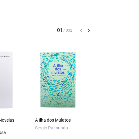
 Novelas
A Ilha dos Mulatos
Inventário de Junho
Cartas sem Moral
Sergio Raimundo
osa
Nenhuma. Agosto A
Sabina Freire