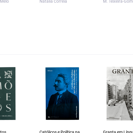
 Melo
Natália Correia
M. Teixeira-Gom
etos
Católicos e Política na
Granta em Líng