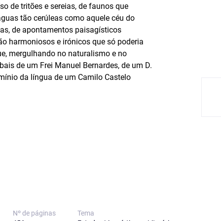
so de tritões e sereias, de faunos que
 águas tão cerúleas como aquele céu do
tas, de apontamentos paisagísticos
tão harmoniosos e irónicos que só poderia
que, mergulhando no naturalismo e no
bais de um Frei Manuel Bernardes, de um D.
omínio da língua de um Camilo Castelo
Nº de páginas
Tema