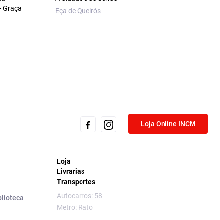
– Graça
Eça de Queirós
Loja Online INCM
Loja
Livrarias
Transportes
Autocarros: 58
blioteca
Metro: Rato