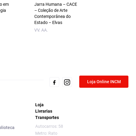
ão em
Jarra Humana – CACE
Romances A
ogia
– Coleção de Arte
Personagem Notur
Contemporânea do
em Macau
Estado – Elvas
Maria Ondina Brag
VV. AA.
Loja Online INCM
Loja
Livrarias
Transportes
Autocarros: 58
blioteca
Metro: Rato