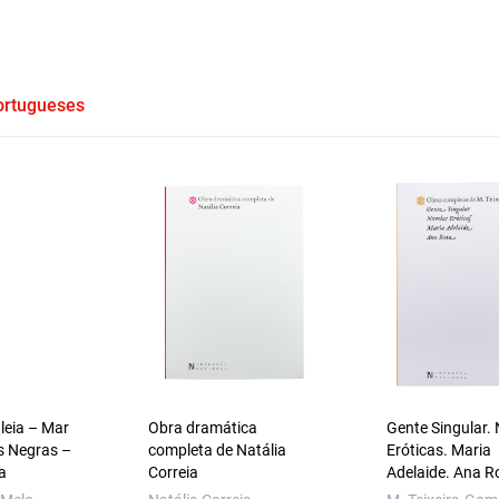
Portugueses
aleia – Mar
Obra dramática
Gente Singular.
s Negras –
completa de Natália
Eróticas. Maria
a
Correia
Adelaide. Ana R