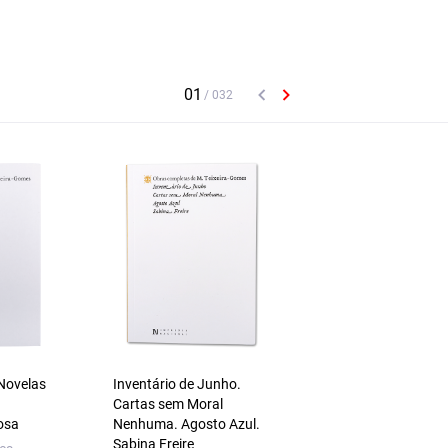
 Novelas
Inventário de Junho.
A Ilha dos Mulatos
Cartas sem Moral
Sergio Raimundo
osa
Nenhuma. Agosto Azul.
Sabina Freire