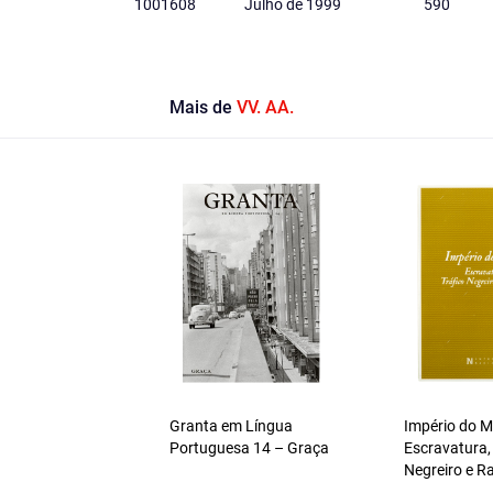
1001608
Julho de 1999
590
Mais de
VV. AA.
Granta em Língua
Império do 
Portuguesa 14 – Graça
Escravatura,
Negreiro e R