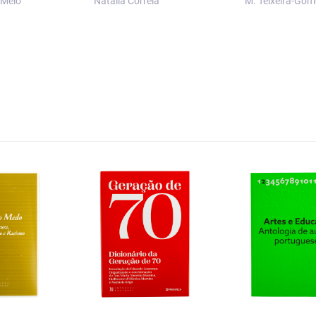
 Melo
Natália Correia
M. Teixeira-Gom