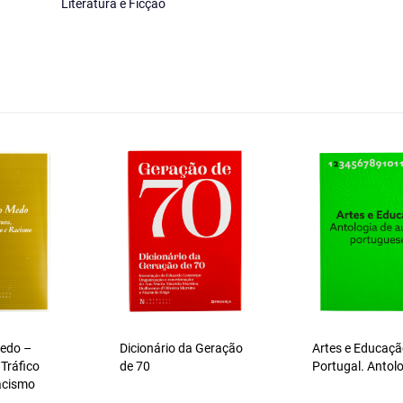
Literatura e Ficção
Medo –
Dicionário da Geração
Artes e Educaç
 Tráfico
de 70
Portugal. Antol
acismo