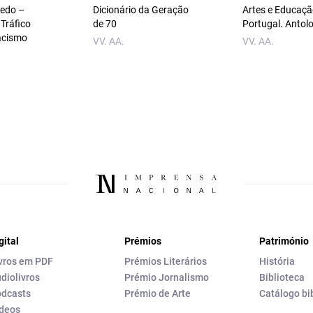
Medo –
Dicionário da Geração
Artes e Educaç
 Tráfico
de 70
Portugal. Antol
acismo
VV. AA.
VV. AA.
gital
Prémios
Património
vros em PDF
Prémios Literários
História
diolivros
Prémio Jornalismo
Biblioteca
dcasts
Prémio de Arte
Catálogo bi
deos