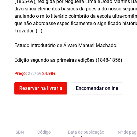
(1855-69), redigida por Nogueira Lima e João Martins Ba
diversifica elementos básicos da poesia do nosso seg
anulando o mito literário coimbrão da escola ultra-românt
que não abordasse especificamente o significado históri
Trovador. (…).
Estudo introdutório de Álvaro Manuel Machado.
Edição segundo as primeiras edições (1848-1856).
Preço:
27.76€
24.98€
Reservar na livraria
Encomendar online
ISBN
Código
Data de publicação
Nº de pág