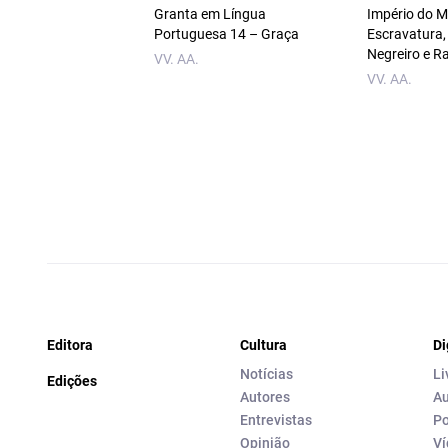
Granta em Língua
Império do 
Portuguesa 14 – Graça
Escravatura,
Negreiro e R
VV. AA.
VV. AA.
Editora
Cultura
Di
Notícias
Li
Edições
Autores
Au
Entrevistas
Po
Opinião
Ví