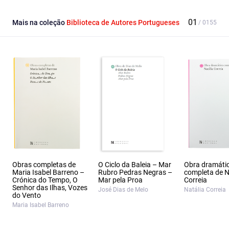
Mais na coleção
Biblioteca de Autores Portugueses
Obras completas de
O Ciclo da Baleia – Mar
Obra dramáti
Maria Isabel Barreno –
Rubro Pedras Negras –
completa de N
Crónica do Tempo, O
Mar pela Proa
Correia
Senhor das Ilhas, Vozes
José Dias de Melo
Natália Correia
do Vento
Maria Isabel Barreno