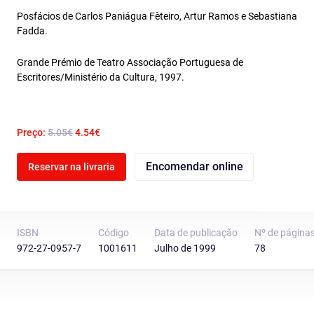
Posfácios de Carlos Paniágua Fèteiro, Artur Ramos e Sebastiana
Fadda.
Grande Prémio de Teatro Associação Portuguesa de
Escritores/Ministério da Cultura, 1997.
Preço:
5.05€
4.54€
Encomendar online
Reservar na livraria
ISBN
Código
Data de publicação
Nº de página
972-27-0957-7
1001611
Julho de 1999
78