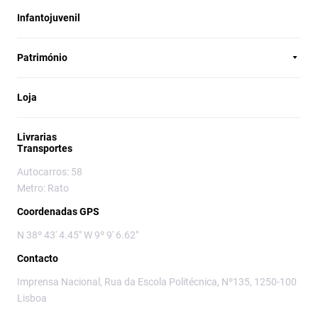
Infantojuvenil
Património
Loja
Livrarias
Transportes
Autocarros: 58
Metro: Rato
Coordenadas GPS
N 38º 43' 4.45" W 9º 9' 6.62"
Contacto
Imprensa Nacional, Rua da Escola Politécnica, Nº135, 1250-100
Lisboa