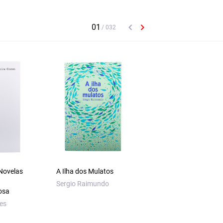
 Novelas
A Ilha dos Mulatos
Inventário de Junho
Cartas sem Moral
Sergio Raimundo
osa
Nenhuma. Agosto A
Sabina Freire
es
M. Teixeira-Gomes