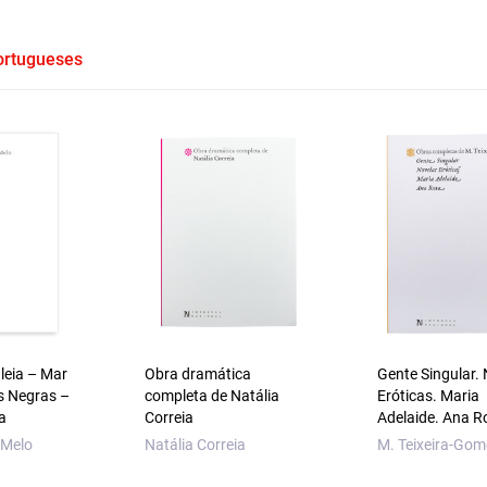
Portugueses
aleia – Mar
Obra dramática
Gente Singular.
s Negras –
completa de Natália
Eróticas. Maria
a
Correia
Adelaide. Ana R
 Melo
Natália Correia
M. Teixeira-Gom