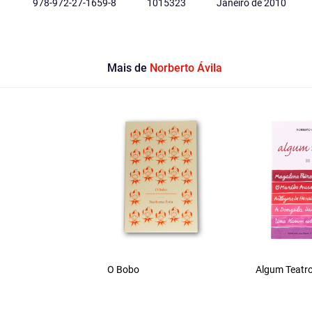
978-972-27-1659-8
1015323
Janeiro de 2010
Mais de
Norberto Ávila
O Bobo
Algum Teatro 