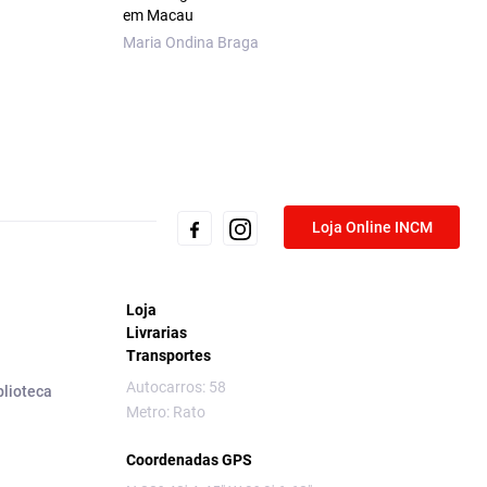
em Macau
Maria Ondina Braga
Loja Online INCM
Loja
Livrarias
Transportes
Autocarros: 58
blioteca
Metro: Rato
Coordenadas GPS