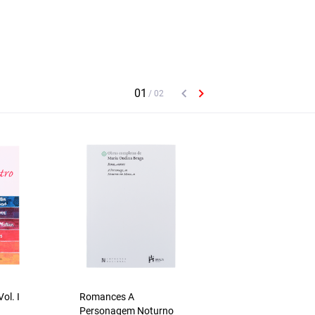
ol. I
Romances A
Mau Tempo no Can
Personagem Noturno
Vitorino Nemésio