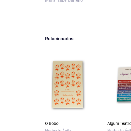
Maria Isabel Barreno
Relacionados
O Bobo
Algum Teatro
Norberto Ávila
Norberto Ávi