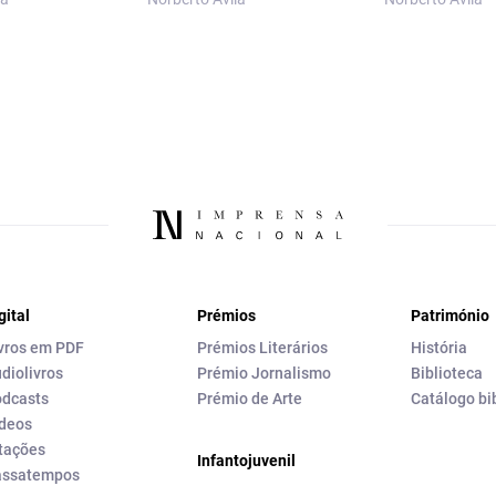
gital
Prémios
Património
vros em PDF
Prémios Literários
História
diolivros
Prémio Jornalismo
Biblioteca
dcasts
Prémio de Arte
Catálogo bi
deos
tações
Infantojuvenil
assatempos