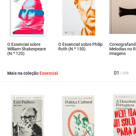
O Essencial sobre
O Essencial sobre Philip
Coreografand
William Shakespeare
Roth (N.º 150)
Melodias no 
(N.º 120)
Imagens
Mais na coleção
Essencial