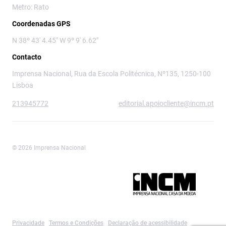
Metro: Rato
Coordenadas GPS
N 38º 43' 4.45" W 9º 9' 6.62"
Contacto
Imprensa Nacional, Rua da Escola Politécnica, Nº135, 1250-100
Lisboa
213945772
editorial.apoiocliente@incm.pt
© 2026 Imprensa Nacional
Imprensa Nacional é a marca editorial da
Privacidade
Termos e Condições
Declaração de acessibilidade