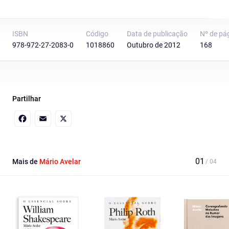
ISBN
Código
Data de publicação
Nº de pá
978-972-27-2083-0
1018860
Outubro de 2012
168
Partilhar
Facebook
Email
X
Mais de
Mário Avelar