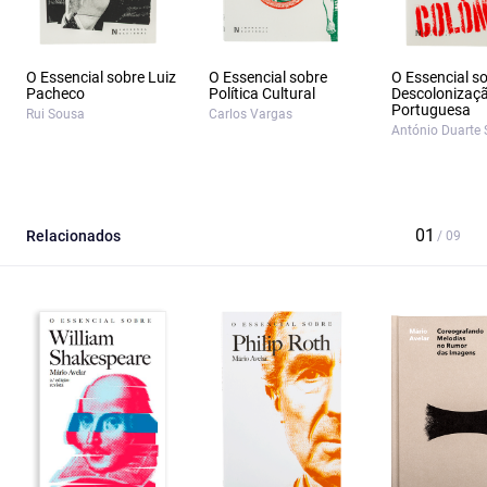
O Essencial sobre Luiz
O Essencial sobre
O Essencial s
Pacheco
Política Cultural
Descolonizaç
Portuguesa
Rui Sousa
Carlos Vargas
António Duarte 
Relacionados