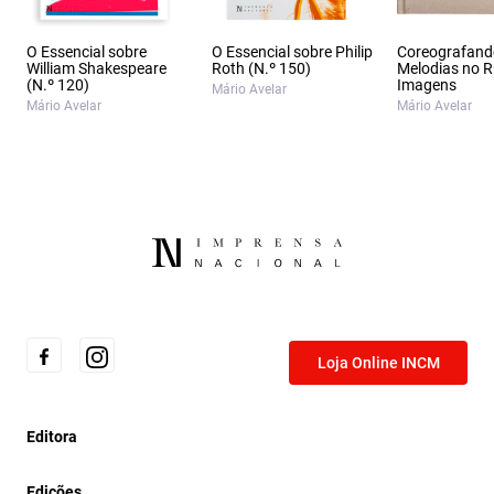
O Essencial sobre
O Essencial sobre Philip
Coreografand
William Shakespeare
Roth (N.º 150)
Melodias no 
(N.º 120)
Imagens
Mário Avelar
Mário Avelar
Mário Avelar
Loja Online INCM
Editora
Edições