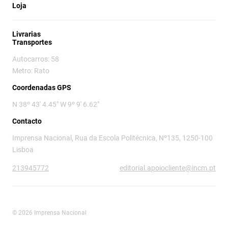
Loja
Livrarias
Transportes
Autocarros: 58
Metro: Rato
Coordenadas GPS
N 38º 43' 4.45" W 9º 9' 6.62"
Contacto
Imprensa Nacional, Rua da Escola Politécnica, Nº135, 1250-100
Lisboa
213945772
editorial.apoiocliente@incm.pt
© 2026 Imprensa Nacional