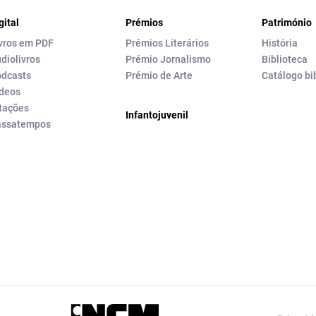
gital
Prémios
Património
vros em PDF
Prémios Literários
História
diolivros
Prémio Jornalismo
Biblioteca
dcasts
Prémio de Arte
Catálogo bi
deos
tações
Infantojuvenil
assatempos