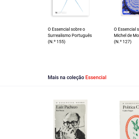
O Essencial sobre o
O Essencial 
Surrealismo Português
Michel de M
(N.º 155)
(N.º 127)
Mais na coleção
Essencial