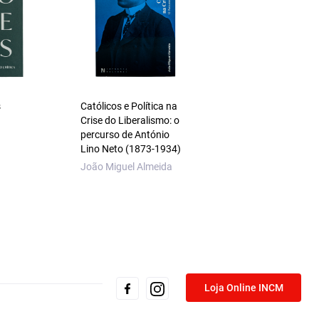
s
Católicos e Política na
Granta em Língua
Crise do Liberalismo: o
Portuguesa 14 – G
percurso de António
VV. AA.
Lino Neto (1873‑1934)
João Miguel Almeida
Loja Online INCM