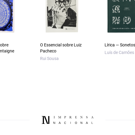
sobre
O Essencial sobre Luiz
Lírica — Soneto
ontaigne
Pacheco
Luís de Camões
Rui Sousa