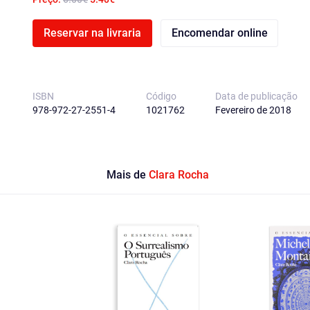
Reservar na livraria
Encomendar online
ISBN
Código
Data de publicação
978-972-27-2551-4
1021762
Fevereiro de 2018
Mais de
Clara Rocha