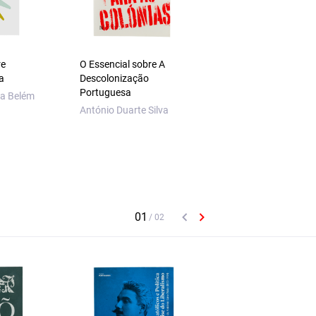
re
O Essencial sobre A
O Essencial sobre
a
Descolonização
Sidónio Pais
Portuguesa
a Belém
António Araújo
António Duarte Silva