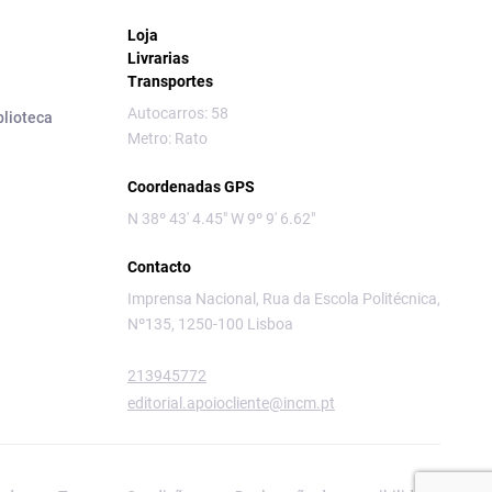
Loja
Livrarias
Transportes
Autocarros: 58
blioteca
Metro: Rato
Coordenadas GPS
N 38º 43' 4.45" W 9º 9' 6.62"
Contacto
Imprensa Nacional, Rua da Escola Politécnica,
Nº135, 1250-100 Lisboa
213945772
editorial.apoiocliente@incm.pt