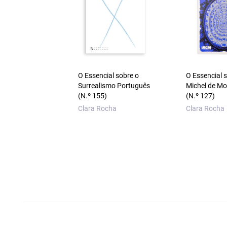
O Essencial sobre o
O Essencial 
Surrealismo Português
Michel de M
(N.º 155)
(N.º 127)
Clara Rocha
Clara Rocha