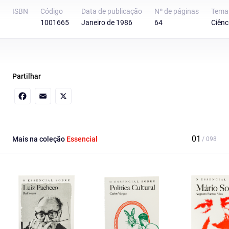
ISBN
Código
Data de publicação
Nº de páginas
Tema
1001665
Janeiro de 1986
64
Ciênc
Partilhar
Facebook
Email
X
Mais na coleção
Essencial