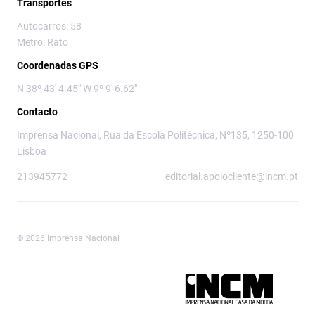
Transportes
Autocarros: 58
Metro: Rato
Coordenadas GPS
N 38º 43' 4.45" W 9º 9' 6.62"
Contacto
Imprensa Nacional, Rua da Escola Politécnica, Nº135, 1250-100
Lisboa
213945772
editorial.apoiocliente@incm.pt
© 2026 Imprensa Nacional
Imprensa Nacional é a marca editorial da