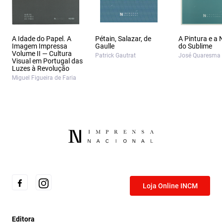
A Idade do Papel. A
Pétain, Salazar, de
A Pintura e a
Imagem Impressa
Gaulle
do Sublime
Volume II — Cultura
Patrick Gautrat
José Quaresma
Visual em Portugal das
Luzes à Revolução
Miguel Figueira de Faria
Loja Online INCM
Editora