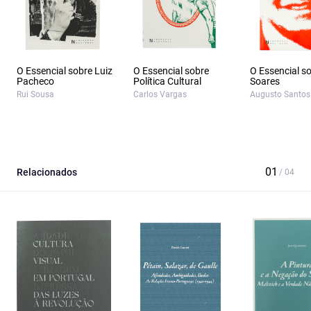
O Essencial sobre Luiz
O Essencial sobre
O Essencial s
Pacheco
Política Cultural
Soares
Rui Sousa
Carlos Vargas
Augusto Santos 
Relacionados