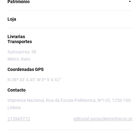
Património
Loja
Livrarias
Transportes
Autocarros: 58
Metro: Rato
Coordenadas GPS
N 38º 43' 4.45" W 9º 9' 6.62"
Contacto
Imprensa Nacional, Rua da Escola Politécnica, Nº135, 1250-100
Lisboa
213945772
editorial.apoiocliente@incm.pt