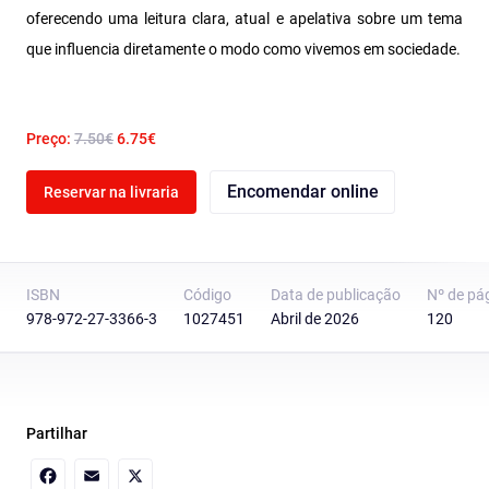
oferecendo uma leitura clara, atual e apelativa sobre um tema
que influencia diretamente o modo como vivemos em sociedade.
Preço:
7.50€
6.75€
Encomendar online
Reservar na livraria
ISBN
Código
Data de publicação
Nº de pá
978-972-27-3366-3
1027451
Abril de 2026
120
Partilhar