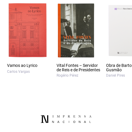
Vamos ao Lyrico
Vital Fontes – Servidor
Obra de Bart
de Reis e de Presidentes
Gusmão
Carlos Vargas
Rogério Pérez
Daniel Pires