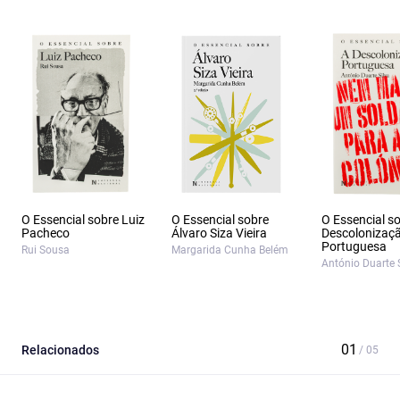
O Essencial sobre Luiz
O Essencial sobre
O Essencial s
Pacheco
Álvaro Siza Vieira
Descolonizaç
Portuguesa
Rui Sousa
Margarida Cunha Belém
António Duarte 
Relacionados