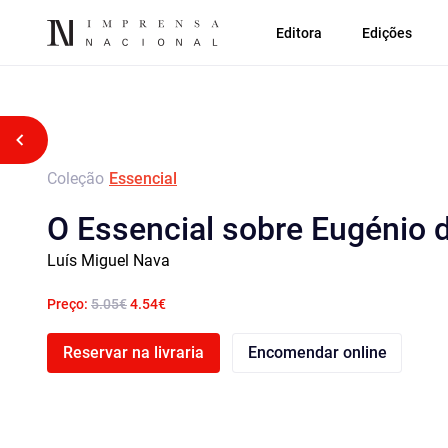
Editora
Edições
Voltar atrás
Coleção
Essencial
O Essencial sobre Eugénio 
Luís Miguel Nava
Preço:
5.05€
4.54€
Reservar na livraria
Encomendar online