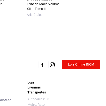
rd
Livro da Maçã Volume
XII — Tomo II
Aristóteles
Loja Online INCM
Loja
Livrarias
Transportes
Autocarros: 58
blioteca
Metro: Rato