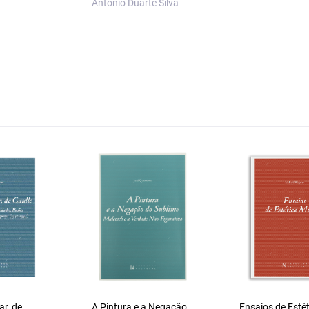
António Duarte Silva
ar, de
A Pintura e a Negação
Ensaios de Estét