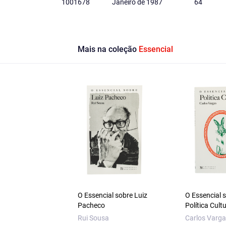
1001678
Janeiro de 1987
64
Mais na coleção
Essencial
O Essencial sobre Luiz
O Essencial 
Pacheco
Política Cult
Rui Sousa
Carlos Varg