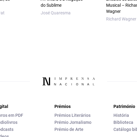
do Sublime
Musical – Richa
Wagner
rat
José Quaresma
Richard Wagner
gital
Prémios
Património
vros em PDF
Prémios Literários
História
diolivros
Prémio Jornalismo
Biblioteca
dcasts
Prémio de Arte
Catálogo bi
deos