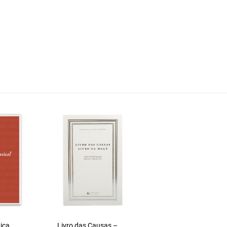
ica
Livro das Causas –