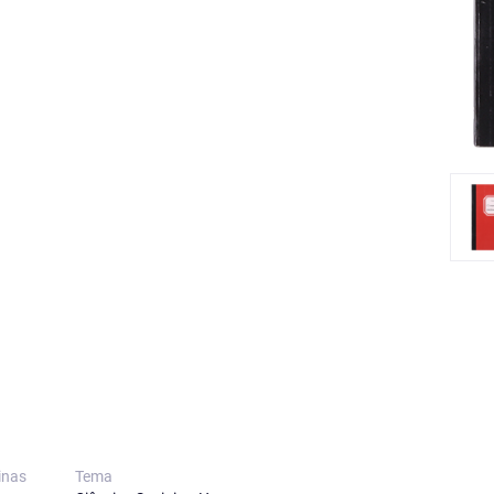
inas
Tema