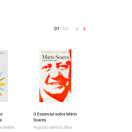
re
O Essencial sobre Mário
O Essencial sobre
a
Soares
Sidónio Pais
a Belém
Augusto Santos Silva
António Araújo