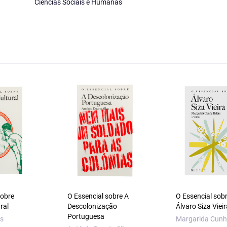
Ciências Sociais e Humanas
sobre
O Essencial sobre A
O Essencial sob
ural
Descolonização
Álvaro Siza Vieir
Portuguesa
as
Margarida Cunh