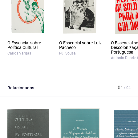
O Essencial sobre
O Essencial sobre Luiz
O Essencial s
Política Cultural
Pacheco
Descolonizaç
Portuguesa
Carlos Vargas
Rui Sousa
António Duarte 
Relacionados