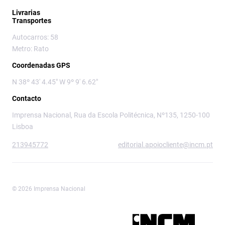
Livrarias
Transportes
Autocarros: 58
Metro: Rato
Coordenadas GPS
N 38º 43' 4.45" W 9º 9' 6.62"
Contacto
Imprensa Nacional, Rua da Escola Politécnica, Nº135, 1250-100
Lisboa
213945772
editorial.apoiocliente@incm.pt
© 2026 Imprensa Nacional
Imprensa Nacional é a marca editorial da