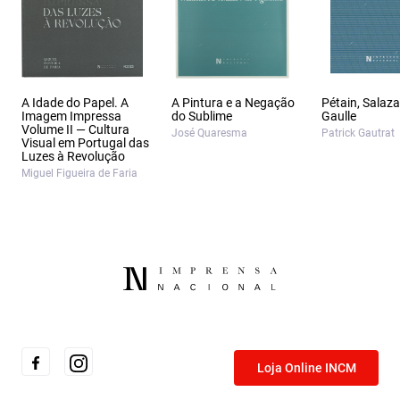
A Idade do Papel. A
A Pintura e a Negação
Pétain, Salaza
Imagem Impressa
do Sublime
Gaulle
Volume II — Cultura
José Quaresma
Patrick Gautrat
Visual em Portugal das
Luzes à Revolução
Miguel Figueira de Faria
Loja Online INCM