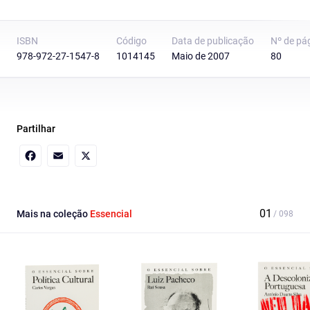
ISBN
Código
Data de publicação
Nº de pá
978-972-27-1547-8
1014145
Maio de 2007
80
Partilhar
Facebook
Email
X
Mais na coleção
Essencial