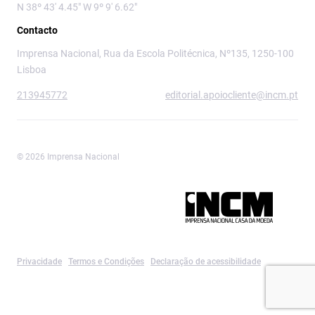
N 38º 43' 4.45" W 9º 9' 6.62"
Contacto
Imprensa Nacional, Rua da Escola Politécnica, Nº135, 1250-100
Lisboa
213945772
editorial.apoiocliente@incm.pt
© 2026 Imprensa Nacional
Imprensa Nacional é a marca editorial da
Privacidade
Termos e Condições
Declaração de acessibilidade