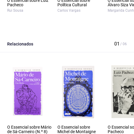
O Essencial sobre Luiz
O Essencial sobre
O Essencial s
Pacheco
Política Cultural
Álvaro Siza Vi
Rui Sousa
Carlos Vargas
Margarida Cunh
Relacionados
O Essencial sobre Mário
O Essencial sobre
O Essencial so
de Sá-Carneiro (N.º 8)
Michel de Montaigne
Pacheco