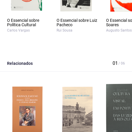
O Essencial sobre
O Essencial sobre Luiz
O Essencial s
Política Cultural
Pacheco
Soares
Carlos Vargas
Rui Sousa
Augusto Santos 
Relacionados