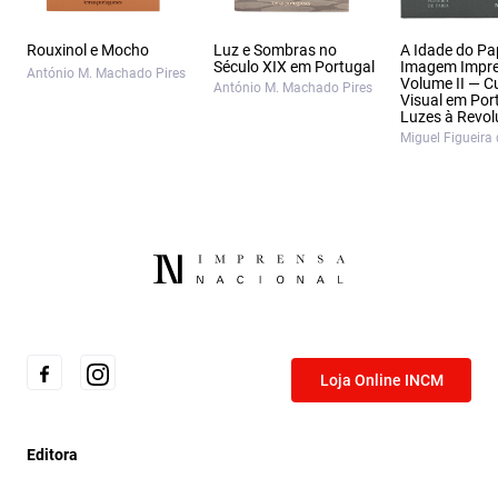
Rouxinol e Mocho
Luz e Sombras no
A Idade do Pa
Século XIX em Portugal
Imagem Impr
António M. Machado Pires
Volume II — C
António M. Machado Pires
Visual em Por
Luzes à Revo
Miguel Figueira 
Loja Online INCM
Editora