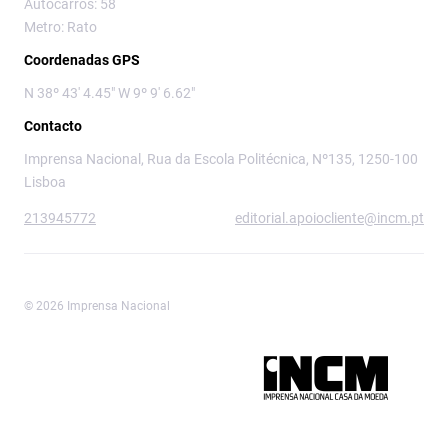
Autocarros: 58
Metro: Rato
Coordenadas GPS
N 38º 43' 4.45" W 9º 9' 6.62"
Contacto
Imprensa Nacional, Rua da Escola Politécnica, Nº135, 1250-100
Lisboa
213945772
editorial.apoiocliente@incm.pt
© 2026 Imprensa Nacional
Imprensa Nacional é a marca editorial da