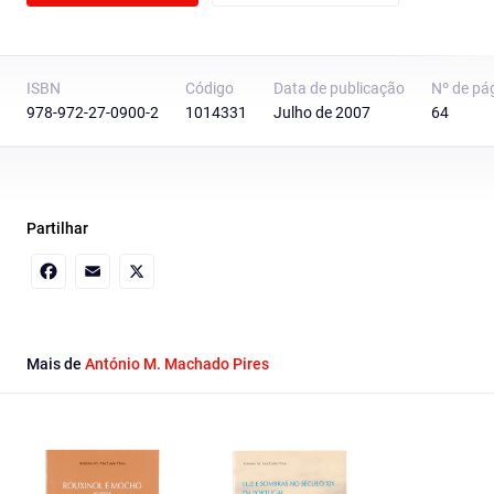
ISBN
Código
Data de publicação
Nº de pá
978-972-27-0900-2
1014331
Julho de 2007
64
Partilhar
Facebook
Email
X
Mais de
António M. Machado Pires