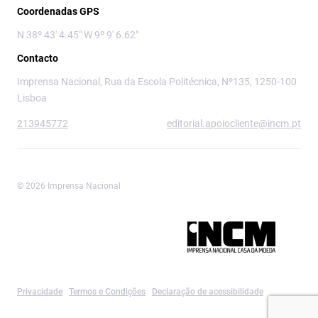
Coordenadas GPS
N 38º 43' 4.45" W 9º 9' 6.62"
Contacto
Imprensa Nacional, Rua da Escola Politécnica, Nº135, 1250-100
Lisboa
213945772
editorial.apoiocliente@incm.pt
© 2026 Imprensa Nacional
Imprensa Nacional é a marca editorial da
Privacidade
Termos e Condições
Declaração de acessibilidade