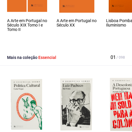
A Arte em Portugal no
A Arte em Portugal no
Lisboa Pombal
Século XIX Tomo I e
Século XX
Iluminismo
Tomo II
Mais na coleção
Essencial