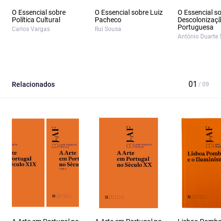
O Essencial sobre
O Essencial sobre Luiz
O Essencial s
Política Cultural
Pacheco
Descolonizaç
Portuguesa
Carlos Vargas
Rui Sousa
António Duarte 
Relacionados