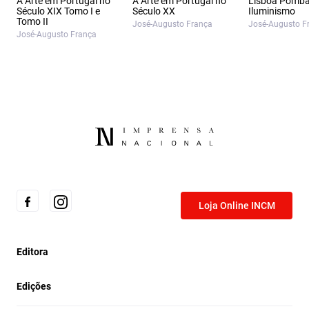
A Arte em Portugal no
A Arte em Portugal no
Lisboa Pombal
Século XIX Tomo I e
Século XX
Iluminismo
Tomo II
José-Augusto França
José-Augusto F
José-Augusto França
Loja Online INCM
Editora
Edições