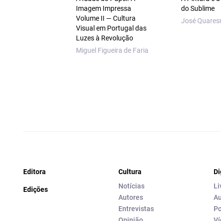
Imagem Impressa
do Sublime
Volume II — Cultura
José Quare
Visual em Portugal das
Luzes à Revolução
Miguel Figueira de Faria
Editora
Cultura
Di
Notícias
Li
Edições
Autores
Au
Entrevistas
Po
Opinião
Ví