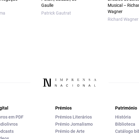
Gaulle
Musical – Richa
Wagner
sma
Patrick Gautrat
Richard Wagner
gital
Prémios
Património
vros em PDF
Prémios Literários
História
diolivros
Prémio Jornalismo
Biblioteca
dcasts
Prémio de Arte
Catálogo bi
deos