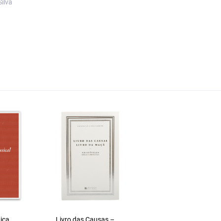
ilva
ica
Livro das Causas –