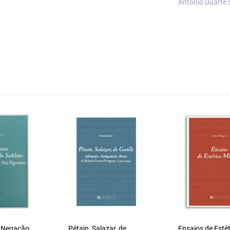
António Duarte S
a Negação
Pétain, Salazar, de
Ensaios de Estét