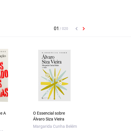
re A
O Essencial sobre
O Essencial sobre
Álvaro Siza Vieira
Sidónio Pais
Margarida Cunha Belém
António Araújo