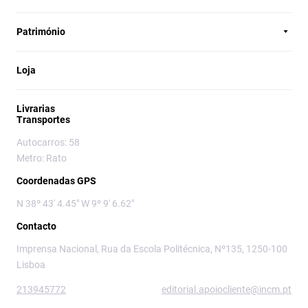
Património
Loja
Livrarias
Transportes
Autocarros: 58
Metro: Rato
Coordenadas GPS
N 38º 43' 4.45" W 9º 9' 6.62"
Contacto
Imprensa Nacional, Rua da Escola Politécnica, Nº135, 1250-100
Lisboa
213945772
editorial.apoiocliente@incm.pt