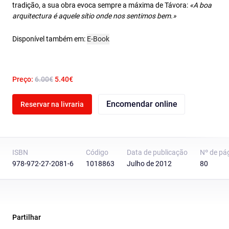
tradição, a sua obra evoca sempre a máxima de Távora:
«A boa
arquitectura é aquele sítio onde nos sentimos bem.»
Disponível também em:
E-Book
Preço:
6.00€
5.40€
Encomendar online
Reservar na livraria
ISBN
Código
Data de publicação
Nº de pá
978-972-27-2081-6
1018863
Julho de 2012
80
Partilhar