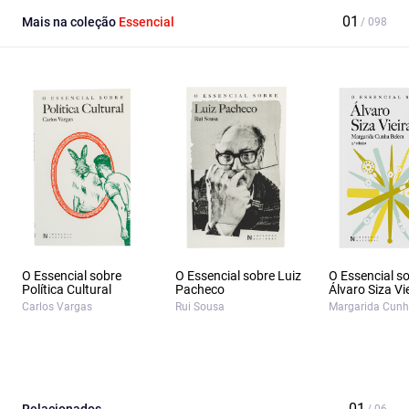
Mais na coleção
Essencial
O Essencial sobre
O Essencial sobre Luiz
O Essencial s
Política Cultural
Pacheco
Álvaro Siza Vi
Carlos Vargas
Rui Sousa
Margarida Cunh