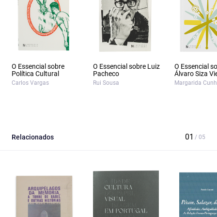
O Essencial sobre
O Essencial sobre Luiz
O Essencial s
Política Cultural
Pacheco
Álvaro Siza Vi
Carlos Vargas
Rui Sousa
Margarida Cunh
Relacionados