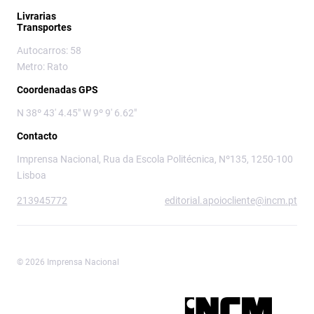
Livrarias
Transportes
Autocarros: 58
Metro: Rato
Coordenadas GPS
N 38º 43' 4.45" W 9º 9' 6.62"
Contacto
Imprensa Nacional, Rua da Escola Politécnica, Nº135, 1250-100
Lisboa
213945772
editorial.apoiocliente@incm.pt
© 2026 Imprensa Nacional
Imprensa Nacional é a marca editorial da