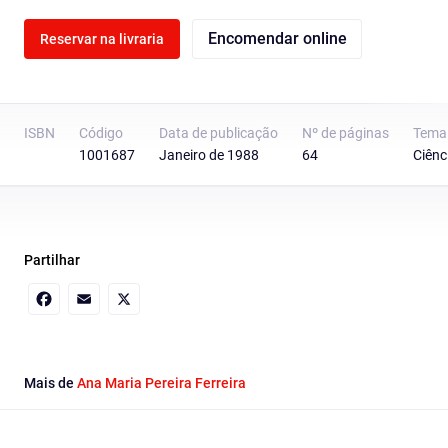
Encomendar online
Reservar na livraria
ISBN
Código
Data de publicação
Nº de páginas
Tema
1001687
Janeiro de 1988
64
Ciênc
Partilhar
Facebook
Email
X
Mais de
Ana Maria Pereira Ferreira