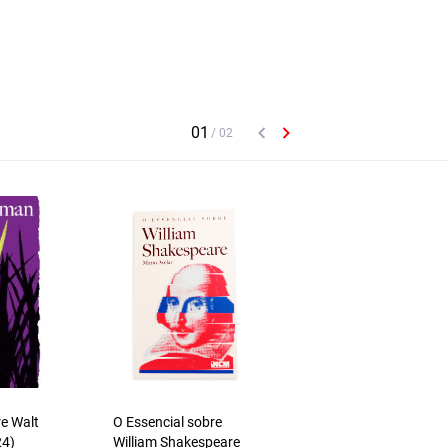
Jaime Freire
re Walt
O Essencial sobre
O Essencial sobre L
24)
William Shakespeare
Pacheco