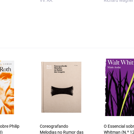
VV. AA.
Richard Wagner
obre Philip
Coreografando
O Essencial sob
0)
Melodias no Rumor das
Whitman (N.º 1