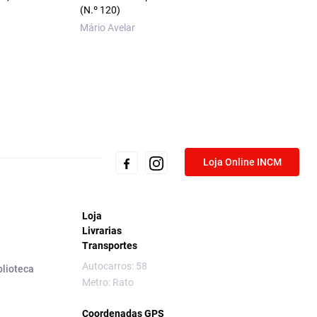
(N.º 120)
Rui Sousa
Mário Avelar
Loja Online INCM
Loja
Livrarias
Transportes
Autocarros: 58
blioteca
Metro: Rato
Coordenadas GPS