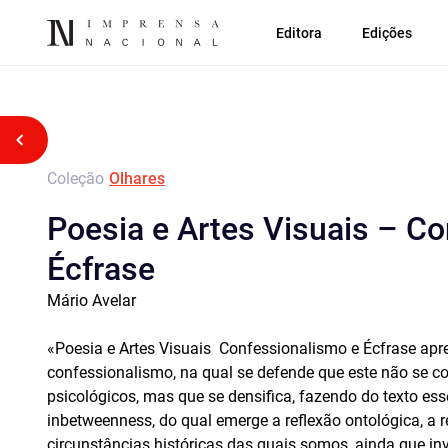
Editora
Edições
Voltar atrás
Coleção
Olhares
Poesia e Artes Visuais – C
Écfrase
Mário Avelar
«Poesia e Artes Visuais  Confessionalismo e Écfrase ap
confessionalismo, na qual se defende que este não se co
psicológicos, mas que se densifica, fazendo do texto ess
inbetweenness, do qual emerge a reflexão ontológica, a r
circunstâncias históricas das quais somos, ainda que invi