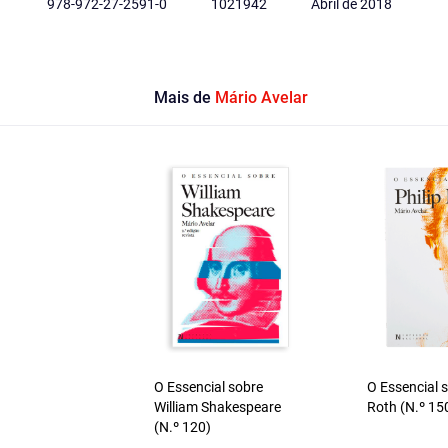
978-972-27-2591-0
1021942
Abril de 2018
Mais de
Mário Avelar
O Essencial sobre
O Essencial s
William Shakespeare
Roth (N.º 15
(N.º 120)