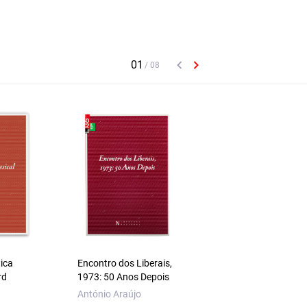
ica
Encontro dos Liberais,
Um Rádio para Ouvi
rd
1973: 50 Anos Depois
Londres ― Ensaio s
o Não-Direito do Es
António Araújo
de Guerra do III Rei