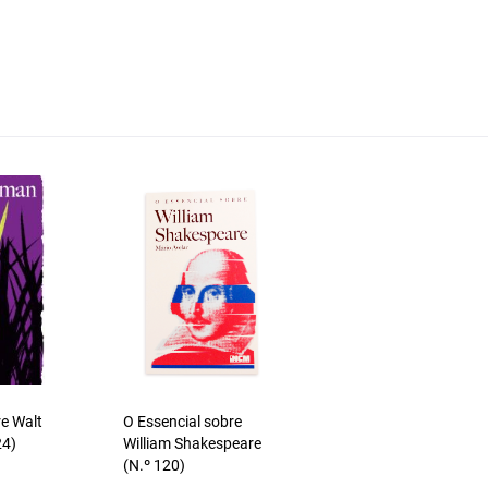
re Walt
O Essencial sobre
24)
William Shakespeare
(N.º 120)