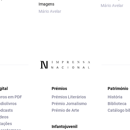
Imagens
Mário Avelar
Mário Avelar
gital
Prémios
Património
vros em PDF
Prémios Literários
História
diolivros
Prémio Jornalismo
Biblioteca
dcasts
Prémio de Arte
Catálogo bi
deos
tações
Infantojuvenil