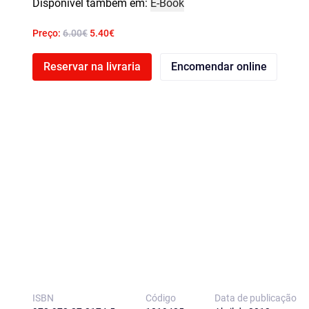
Disponível também em:
E-Book
Preço:
6.00€
5.40€
Reservar na livraria
Encomendar online
ISBN
Código
Data de publicação