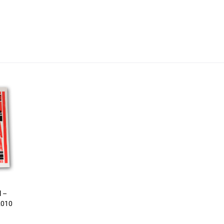
l –
2010