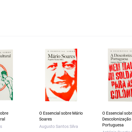
sobre
O Essencial sobre Mário
O Essencial sob
ural
Soares
Descolonização
Portuguesa
as
Augusto Santos Silva