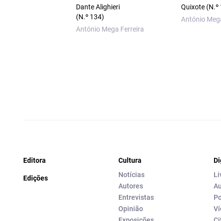
Dante Alighieri
Quixote (N.º
(N.º 134)
António Mega
António Mega Ferreira
Editora
Cultura
Di
Notícias
Li
Edições
Autores
Au
Entrevistas
Po
Opinião
Ví
Exposições
Ci