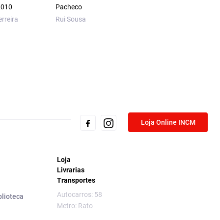
2010
Pacheco
Luís de Camões
rreira
Rui Sousa
Loja Online INCM
Loja
Livrarias
Transportes
Autocarros: 58
blioteca
Metro: Rato