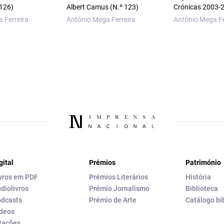
 126)
Albert Camus (N.º 123)
Crónicas 2003-
 Ferreira
António Mega Ferreira
António Mega Fe
gital
Prémios
Património
vros em PDF
Prémios Literários
História
diolivros
Prémio Jornalismo
Biblioteca
dcasts
Prémio de Arte
Catálogo bi
deos
tações