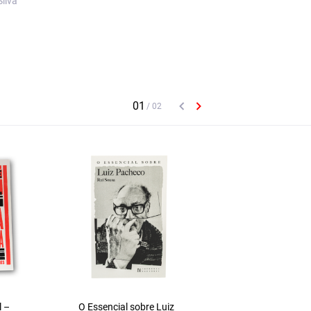
ilva
l –
O Essencial sobre Luiz
Lírica — Sonetos