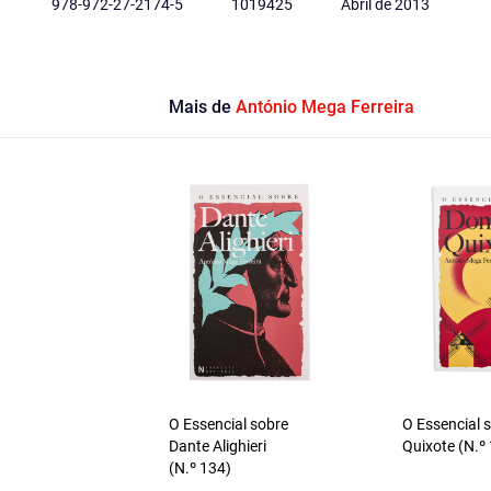
978-972-27-2174-5
1019425
Abril de 2013
Mais de
António Mega Ferreira
O Essencial sobre
O Essencial 
Dante Alighieri
Quixote (N.º
(N.º 134)