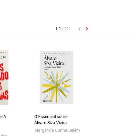
re A
O Essencial sobre
O Essencial sobre
Álvaro Siza Vieira
Sidónio Pais
Margarida Cunha Belém
António Araújo