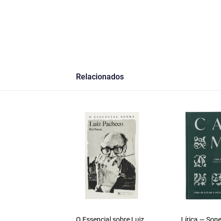
Relacionados
O Essencial sobre Luiz
Lírica — Son