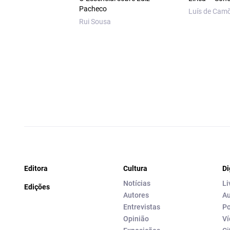
Pacheco
Luís de Cam
Rui Sousa
Editora
Cultura
Di
Notícias
Li
Edições
Autores
Au
Entrevistas
Po
Opinião
Ví