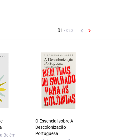
re
O Essencial sobre A
O Essencial sobre
a
Descolonização
Sidónio Pais
Portuguesa
a Belém
António Araújo