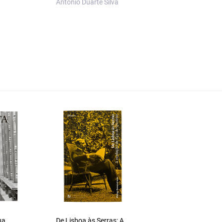
António Duarte Silva
ua
De Lisboa às Serras: A