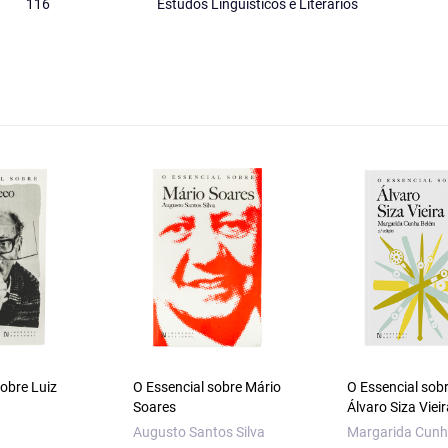
116
Estudos Linguísticos e Literários
sobre Luiz
O Essencial sobre Mário
O Essencial sob
Soares
Álvaro Siza Vieir
Augusto Santos Silva
Margarida Cunh