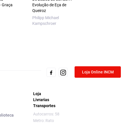
– Graça
Evolução de Eça de
Queiroz
Philipp Michael
Kampschroer
Loja Online INCM
Loja
Livrarias
Transportes
Autocarros: 58
blioteca
Metro: Rato