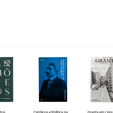
etos
Católicos e Política na
Granta em Líng