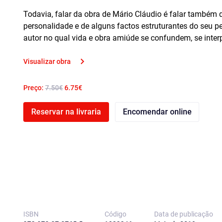
Todavia, falar da obra de Mário Cláudio é falar também 
personalidade e de alguns factos estruturantes do seu pe
autor no qual vida e obra amiúde se confundem, se int
Visualizar obra
Preço:
7.50€
6.75€
Reservar na livraria
Encomendar online
ISBN
Código
Data de publicação