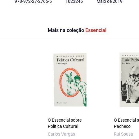
978-972-27-2765-5
1023246
Maio de 2019
Mais na coleção
Essencial
O Essencial sobre
O Essencial 
Política Cultural
Pacheco
Carlos Vargas
Rui Sousa