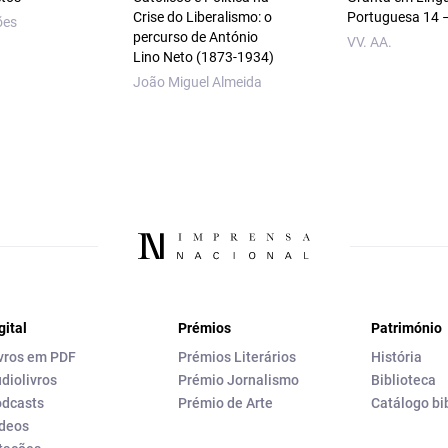
Crise do Liberalismo: o
Portuguesa 14 
ões
percurso de António
VV. AA.
Lino Neto (1873‑1934)
João Miguel Almeida
gital
Prémios
Património
vros em PDF
Prémios Literários
História
diolivros
Prémio Jornalismo
Biblioteca
dcasts
Prémio de Arte
Catálogo bi
deos