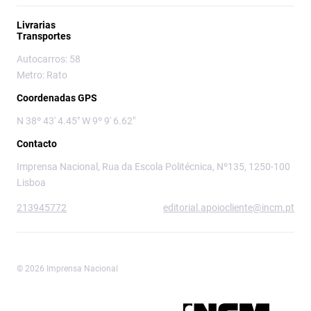
Livrarias
Transportes
Autocarros: 58
Metro: Rato
Coordenadas GPS
N 38º 43' 4.45" W 9º 9' 6.62"
Contacto
Imprensa Nacional, Rua da Escola Politécnica, Nº135, 1250-100
Lisboa
213945772
editorial.apoiocliente@incm.pt
© 2026 Imprensa Nacional