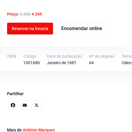
Preço:
5.05€
4.54€
Encomendar online
Reservar na livraria
ISBN
Código
Data de publicação
Nº de páginas
Tema
1001680
Janeiro de 1987
64
Ciênc
Partilhar
Facebook
Email
X
Mais de
António Marques