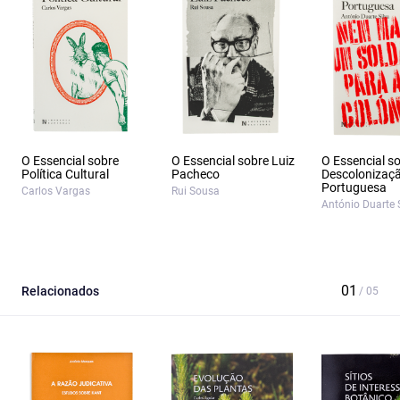
O Essencial sobre
O Essencial sobre Luiz
O Essencial s
Política Cultural
Pacheco
Descolonizaç
Portuguesa
Carlos Vargas
Rui Sousa
António Duarte 
Relacionados