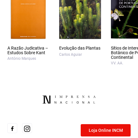
A Razão Judicativa –
Evolução das Plantas
Sítios de Inte
Estudos Sobre Kant
Botânico de P
Carlos Aguiar
Continental
António Marques
VV. AA.
Loja Online INCM