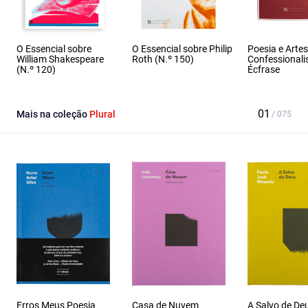
O Essencial sobre
O Essencial sobre Philip
Poesia e Artes
William Shakespeare
Roth (N.º 150)
Confessionali
(N.º 120)
Écfrase
Mais na coleção
Plural
Erros Meus Poesia
Casa de Nuvem
A Salvo de De