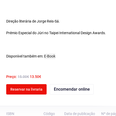
Direção literária de Jorge Reis-Sá.
Prémio Especial do Júri no Taipei International Design Awards.
Disponível também em:
E-Book
Preço:
15.00€
13.50€
Encomendar online
Reservar na livraria
ISBN
Código
Data de publicação
Nº de pá