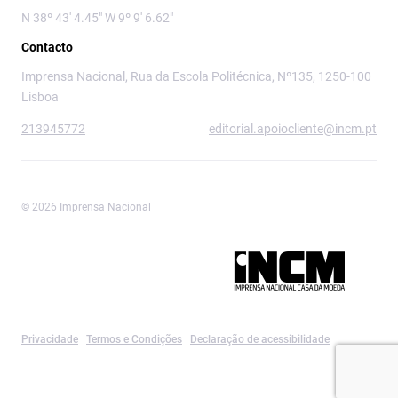
N 38º 43' 4.45" W 9º 9' 6.62"
Contacto
Imprensa Nacional, Rua da Escola Politécnica, Nº135, 1250-100
Lisboa
213945772
editorial.apoiocliente@incm.pt
© 2026 Imprensa Nacional
Imprensa Nacional é a marca editorial da
Privacidade
Termos e Condições
Declaração de acessibilidade