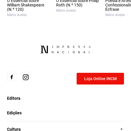
O Essencial sobre
O Essencial sobre Philip
Poesia e Artes
William Shakespeare
Roth (N.º 150)
Confessionali
(N.º 120)
Écfrase
Mário Avelar
Mário Avelar
Mário Avelar
Loja Online INCM
Editora
Edições
Cultura