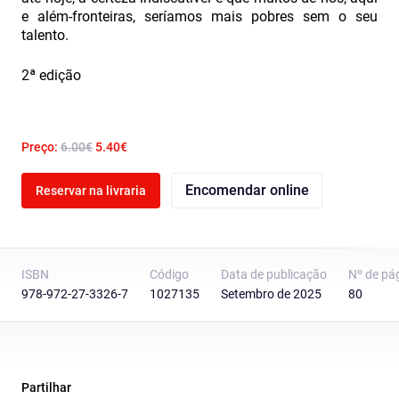
e além-fronteiras, seríamos mais pobres sem o seu
talento.
2ª edição
Preço:
6.00€
5.40€
Encomendar online
Reservar na livraria
ISBN
Código
Data de publicação
Nº de pá
978-972-27-3326-7
1027135
Setembro de 2025
80
Partilhar