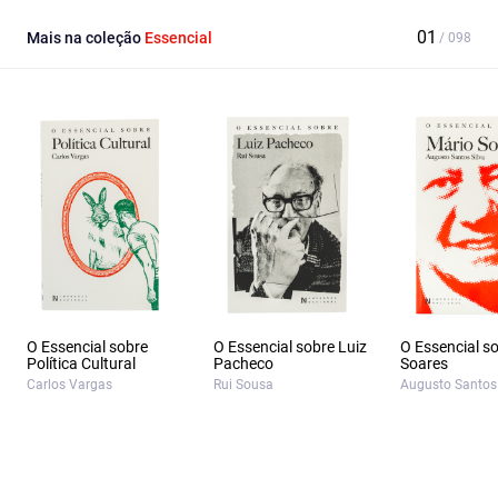
Mais na coleção
Essencial
O Essencial sobre
O Essencial sobre Luiz
O Essencial s
Política Cultural
Pacheco
Soares
Carlos Vargas
Rui Sousa
Augusto Santos 