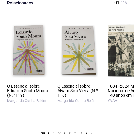
Relacionados
O Essencial sobre
O Essencial sobre
1884–2024 M
Eduardo Souto Moura
Álvaro Siza Vieira (N.º
Nacional de A
(N.º 119)
118)
140 anos em 
Margarida Cunha Belém
Margarida Cunha Belém
VVAA