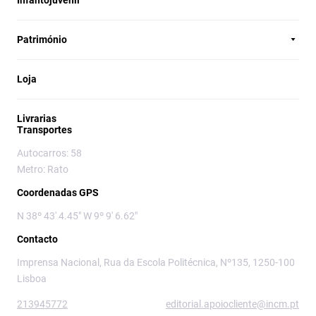
Infantojuvenil
Património
Loja
Livrarias
Transportes
Autocarros: 58
Metro: Rato
Coordenadas GPS
N 38º 43' 4.45" W 9º 9' 6.62"
Contacto
Imprensa Nacional, Rua da Escola Politécnica, Nº135, 1250-100
Lisboa
213945772
editorial.apoiocliente@incm.pt