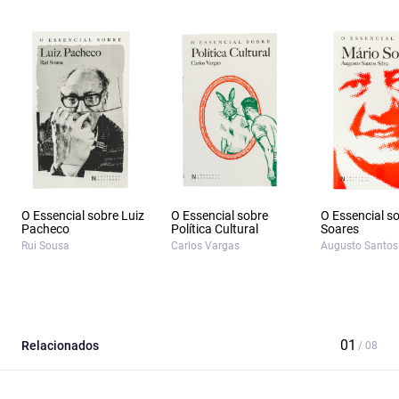
O Essencial sobre Luiz
O Essencial sobre
O Essencial s
Pacheco
Política Cultural
Soares
Rui Sousa
Carlos Vargas
Augusto Santos 
Relacionados