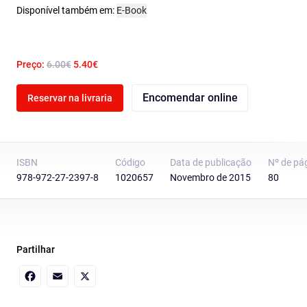
Disponível também em:
E-Book
Preço:
6.00€
5.40€
Encomendar online
Reservar na livraria
ISBN
Código
Data de publicação
Nº de pá
978-972-27-2397-8
1020657
Novembro de 2015
80
Partilhar
Facebook
Email
X