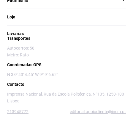
Património
Loja
Livrarias
Transportes
Autocarros: 58
Metro: Rato
Coordenadas GPS
N 38º 43' 4.45" W 9º 9' 6.62"
Contacto
Imprensa Nacional, Rua da Escola Politécnica, Nº135, 1250-100
Lisboa
213945772
editorial.apoiocliente@incm.pt