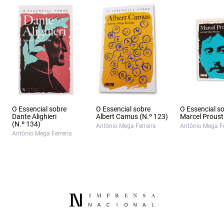
O Essencial sobre
O Essencial sobre
O Essencial s
Dante Alighieri
Albert Camus (N.º 123)
Marcel Proust
(N.º 134)
António Mega Ferreira
António Mega Fe
António Mega Ferreira