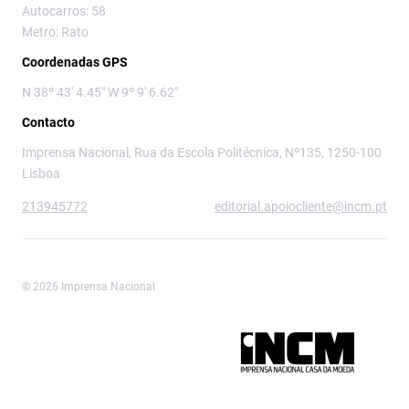
Autocarros: 58
Metro: Rato
Coordenadas GPS
N 38º 43' 4.45" W 9º 9' 6.62"
Contacto
Imprensa Nacional, Rua da Escola Politécnica, Nº135, 1250-100
Lisboa
213945772
editorial.apoiocliente@incm.pt
© 2026 Imprensa Nacional
Imprensa Nacional é a marca editorial da