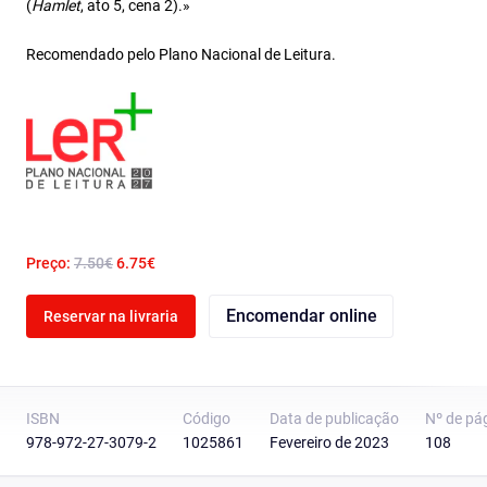
(
Hamlet
, ato 5, cena 2).»
Recomendado pelo Plano Nacional de Leitura.
Preço:
7.50€
6.75€
Encomendar online
Reservar na livraria
ISBN
Código
Data de publicação
Nº de pá
978-972-27-3079-2
1025861
Fevereiro de 2023
108