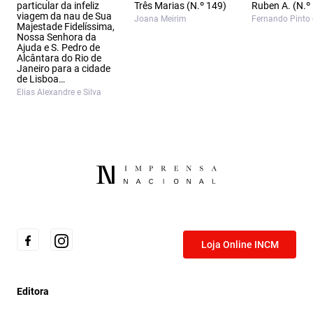
particular da infeliz
Três Marias (N.º 149)
Ruben A. (N.º
viagem da nau de Sua
Joana Meirim
Fernando Pinto
Majestade Fidelíssima,
Nossa Senhora da
Ajuda e S. Pedro de
Alcântara do Rio de
Janeiro para a cidade
de Lisboa…
Elias Alexandre e Silva
Loja Online INCM
Editora