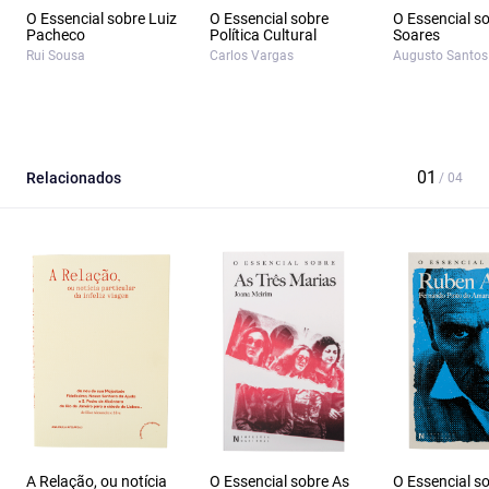
O Essencial sobre Luiz
O Essencial sobre
O Essencial s
Pacheco
Política Cultural
Soares
Rui Sousa
Carlos Vargas
Augusto Santos 
Relacionados
A Relação, ou notícia
O Essencial sobre As
O Essencial s