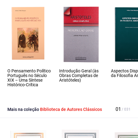
O Pensamento Político
Introdução Geral (às
Aspectos Dis
Português no Século
Obras Completas de
da Filosofia Ar
XIX – Uma Síntese
Aristóteles)
Histórico-Crítica
Mais na coleção
Biblioteca de Autores Clássicos