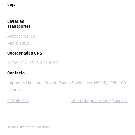
Loja
Livrarias
Transportes
Autocarros: 58
Metro: Rato
Coordenadas GPS
N 38º 43' 4.45" W 9º 9' 6.62"
Contacto
Imprensa Nacional, Rua da Escola Politécnica, Nº135, 1250-100
Lisboa
213945772
editorial.apoiocliente@incm.pt
© 2026 Imprensa Nacional