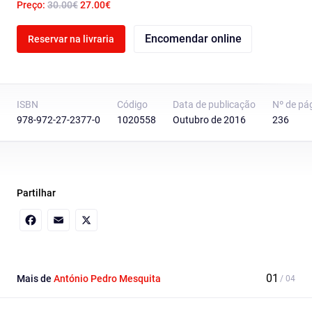
Preço:
30.00€
27.00€
Encomendar online
Reservar na livraria
ISBN
Código
Data de publicação
Nº de pá
978-972-27-2377-0
1020558
Outubro de 2016
236
Partilhar
Facebook
Email
X
Mais de
António Pedro Mesquita