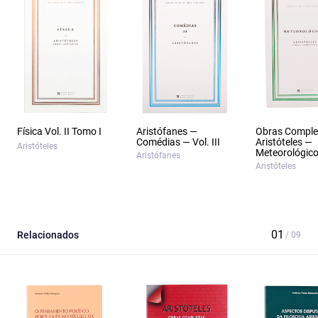
Física Vol. II Tomo I
Aristófanes —
Obras Comple
Comédias — Vol. III
Aristóteles —
Aristóteles
Meteorológic
Aristófanes
Aristóteles
Relacionados