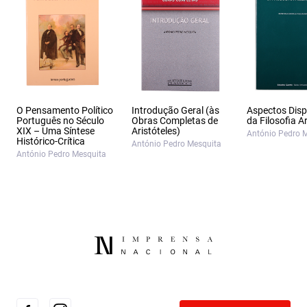
O Pensamento Político
Introdução Geral (às
Aspectos Dis
Português no Século
Obras Completas de
da Filosofia Ar
XIX – Uma Síntese
Aristóteles)
António Pedro 
Histórico-Crítica
António Pedro Mesquita
António Pedro Mesquita