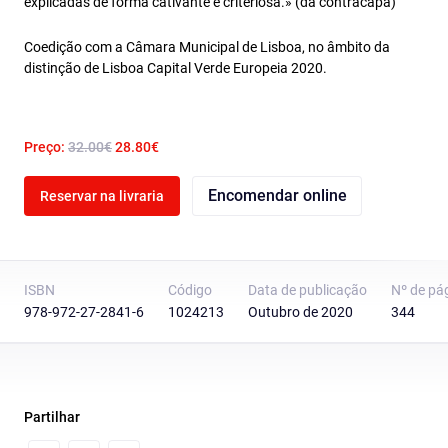
explicadas de forma cativante e criteriosa.» (da contracapa)
Coedição com a Câmara Municipal de Lisboa, no âmbito da
distinção de Lisboa Capital Verde Europeia 2020.
Preço:
32.00€
28.80€
Encomendar online
Reservar na livraria
ISBN
Código
Data de publicação
Nº de pá
978-972-27-2841-6
1024213
Outubro de 2020
344
Partilhar