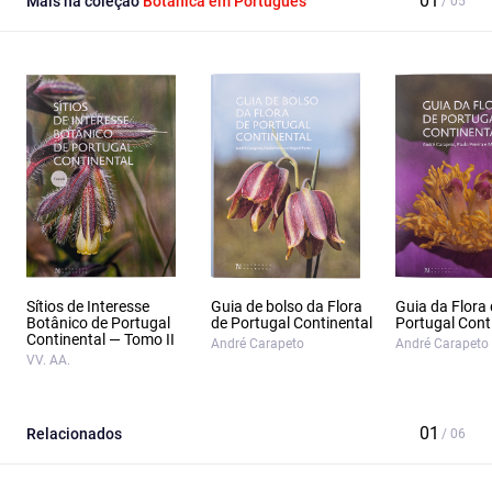
Mais na coleção
Botânica em Português
Sítios de Interesse
Guia de bolso da Flora
Guia da Flora
Botânico de Portugal
de Portugal Continental
Portugal Cont
Continental — Tomo II
André Carapeto
André Carapeto
VV. AA.
Relacionados