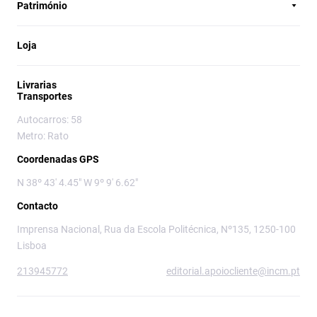
Património
Loja
Livrarias
Transportes
Autocarros: 58
Metro: Rato
Coordenadas GPS
N 38º 43' 4.45" W 9º 9' 6.62"
Contacto
Imprensa Nacional, Rua da Escola Politécnica, Nº135, 1250-100
Lisboa
213945772
editorial.apoiocliente@incm.pt