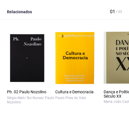
Relacionados
Ph. 02 Paulo Nozolino
Cultura e Democracia
Dança e Politi
Século XX
Sérgio Mah/ Rui Nunes/ Paulo
Paulo Pires do Vale
Maria João Cas
Nozolino