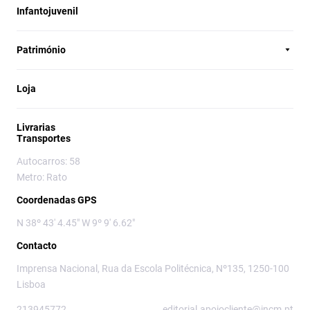
Infantojuvenil
Património
Loja
Livrarias
Transportes
Autocarros: 58
Metro: Rato
Coordenadas GPS
N 38º 43' 4.45" W 9º 9' 6.62"
Contacto
Imprensa Nacional, Rua da Escola Politécnica, Nº135, 1250-100
Lisboa
213945772
editorial.apoiocliente@incm.pt