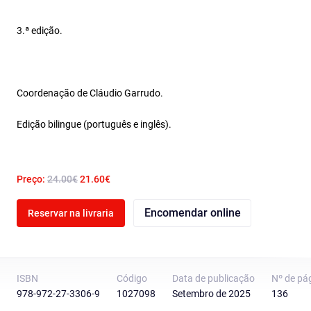
3.ª edição.
Coordenação de Cláudio Garrudo.
Edição bilingue (português e inglês).
Preço:
24.00€
21.60€
Encomendar online
Reservar na livraria
ISBN
Código
Data de publicação
Nº de pá
978-972-27-3306-9
1027098
Setembro de 2025
136