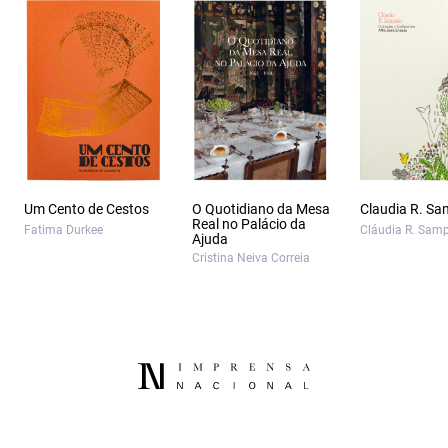
Um Cento de Cestos
O Quotidiano da Mesa
Claudia R. Sa
Real no Palácio da
Fatima Durkee
Cláudia R. Sam
Ajuda
Cristina Neiva Correia