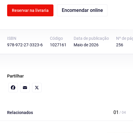
Encomendar online
Reservar na livraria
ISBN
Código
Data de publicação
Nº de pá
978-972-27-3323-6
1027161
Maio de 2026
256
Partilhar
Facebook
Email
X
Relacionados