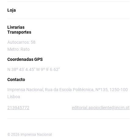
Loja
Livrarias
Transportes
Autocarros: 58
Metro: Rato
Coordenadas GPS
N 38º 43' 4.45" W 9º 9' 6.62"
Contacto
Imprensa Nacional, Rua da Escola Politécnica, Nº135, 1250-100
Lisboa
213945772
editorial.apoiocliente@incm.pt
© 2026 Imprensa Nacional