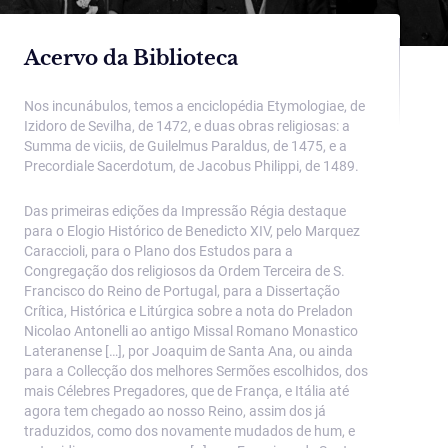
Acervo da Biblioteca
Nos incunábulos, temos a enciclopédia Etymologiae, de
Izidoro de Sevilha, de 1472, e duas obras religiosas: a
Summa de viciis, de Guilelmus Paraldus, de 1475, e a
Precordiale Sacerdotum, de Jacobus Philippi, de 1489.
Das primeiras edições da Impressão Régia destaque
para o Elogio Histórico de Benedicto XIV, pelo Marquez
Caraccioli, para o Plano dos Estudos para a
Congregação dos religiosos da Ordem Terceira de S.
Francisco do Reino de Portugal, para a Dissertação
Crítica, Histórica e Litúrgica sobre a nota do Preladon
Nicolao Antonelli ao antigo Missal Romano Monastico
Lateranense […], por Joaquim de Santa Ana, ou ainda
para a Collecção dos melhores Sermões escolhidos, dos
mais Célebres Pregadores, que de França, e Itália até
agora tem chegado ao nosso Reino, assim dos já
traduzidos, como dos novamente mudados de hum, e