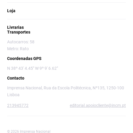
Loja
Livrarias
Transportes
Autocarros: 58
Metro: Rato
Coordenadas GPS
N 38º 43' 4.45" W 9º 9' 6.62"
Contacto
Imprensa Nacional, Rua da Escola Politécnica, Nº135, 1250-100
Lisboa
213945772
editorial.apoiocliente@incm.pt
© 2026 Imprensa Nacional