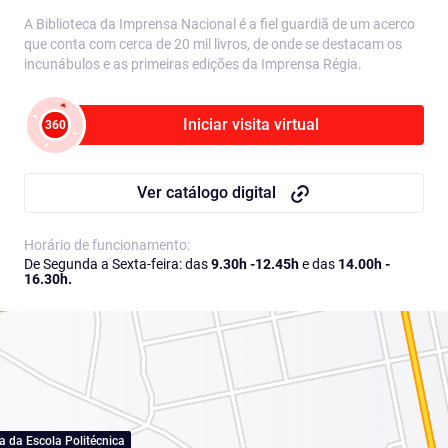
A Biblioteca da Imprensa Nacional é a fiel guardiã de um acerco
que conta com cerca de 20 mil livros, de onde se destacam os
incunábulos e as primeiras edições da Imprensa Régia.
Iniciar visita virtual
360
Ver catálogo digital
Horário de funcionamento:
De Segunda a Sexta-feira: das
9.30h -12.45h
e das
14.00h -
16.30h.
a da Escola Politécnica