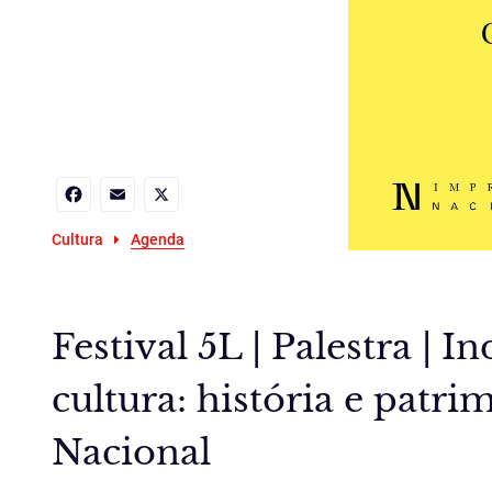
Facebook
Email
X
Cultura
Agenda
Festival 5L | Palestra | In
cultura: história e patr
Nacional