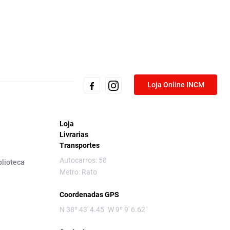
Loja Online INCM
Loja
Livrarias
Transportes
Autocarros: 58
blioteca
Metro: Rato
Coordenadas GPS
N 38º 43' 4.45" W 9º 9' 6.62"