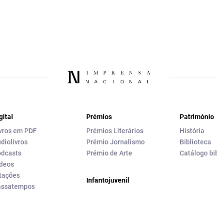
gital
Prémios
Património
vros em PDF
Prémios Literários
História
diolivros
Prémio Jornalismo
Biblioteca
dcasts
Prémio de Arte
Catálogo bi
deos
tações
Infantojuvenil
assatempos