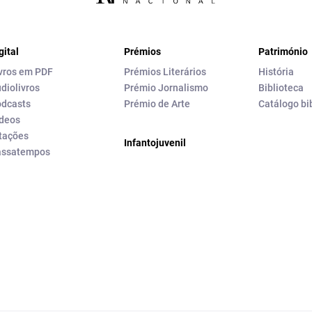
gital
Prémios
Património
vros em PDF
Prémios Literários
História
diolivros
Prémio Jornalismo
Biblioteca
dcasts
Prémio de Arte
Catálogo bi
deos
tações
Infantojuvenil
assatempos