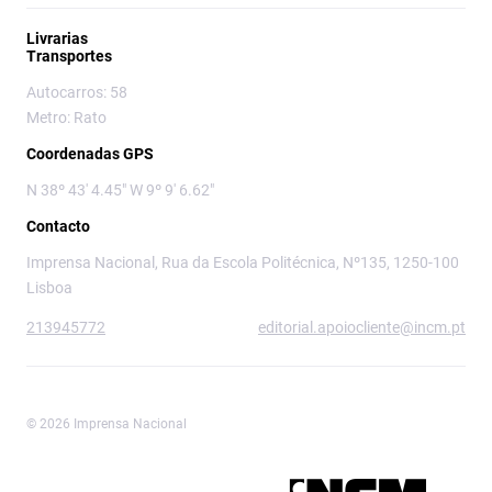
Livrarias
Transportes
Autocarros: 58
Metro: Rato
Coordenadas GPS
N 38º 43' 4.45" W 9º 9' 6.62"
Contacto
Imprensa Nacional, Rua da Escola Politécnica, Nº135, 1250-100
Lisboa
213945772
editorial.apoiocliente@incm.pt
© 2026 Imprensa Nacional