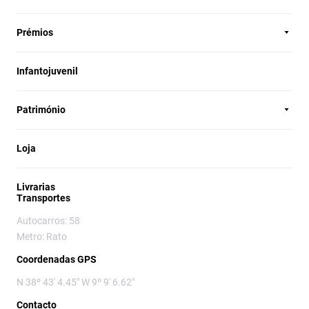
Prémios
Infantojuvenil
Património
Loja
Livrarias
Transportes
Autocarros: 58
Metro: Rato
Coordenadas GPS
N 38º 43' 4.45" W 9º 9' 6.62"
Contacto