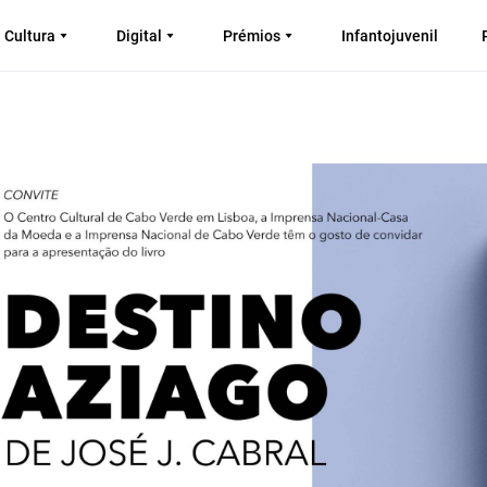
Cultura
Digital
Prémios
Infantojuvenil