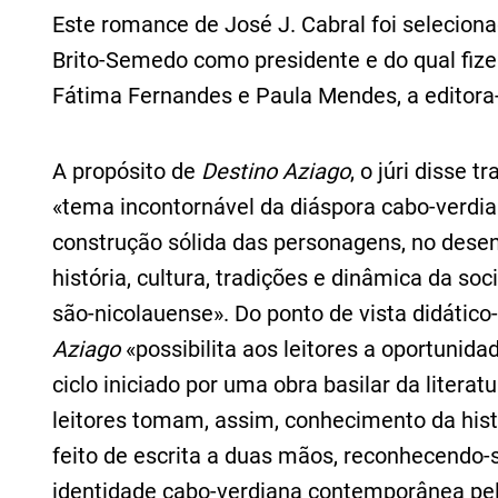
Este romance de José J. Cabral foi selecion
Brito‑Semedo como presidente e do qual fiz
Fátima Fernandes e Paula Mendes, a editora
A propósito de
Destino Aziago
, o júri disse 
«tema incontornável da diáspora cabo-verd
construção sólida das personagens, no dese
história, cultura, tradições e dinâmica da so
são‑nicolauense». Do ponto de vista didático
Aziago
«possibilita aos leitores a oportunida
ciclo iniciado por uma obra basilar da liter
leitores tomam, assim, conhecimento da histó
feito de escrita a duas mãos, reconhecendo-
identidade cabo-verdiana contemporânea pel