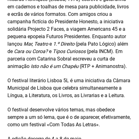
em cadernos e toalhas de mesa para publicidade, livros
e ecrãs de vários formatos. Com amigos criou a
campanha fictícia do Presidente Honesto, a iniciativa
solidária Projecto 2 Faces, a viagem Americans 45 e a
pequena epopeia Futuros Presidentes. Enquanto autor
lançou
Mar, Teatro
e
1.º Direito
(pela Pato Lógico) além
de
Cara ou Coroa?
e
Tipos Curiosos
(pela INCM). Em
parceria com Catarina Sobral escreveu a curta de
animação
Isto não é um Chapéu
(RTP + Animanostra).
O festival literário Lisboa 5L é uma iniciativa da Câmara
Municipal de Lisboa que celebra simultaneamente a
Língua, a Literatura, os Livros, as Livrarias e a Leitura.
O festival desenvolve vários temas, mas obedece
sempre a um só lema, que é o de aparecer, efetivamente,
como um festival «Com Todas As Letras».
A edição decorre de 4 a 8 de maio.