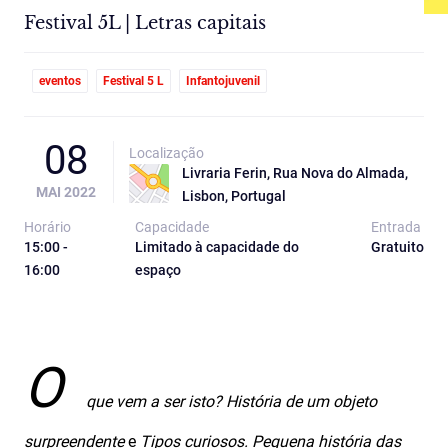
Festival 5L | Letras capitais
eventos
Festival 5 L
Infantojuvenil
08
Localização
Livraria Ferin, Rua Nova do Almada,
MAI 2022
Lisbon, Portugal
Horário
Capacidade
Entrada
15:00 -
Limitado à capacidade do
Gratuito
16:00
espaço
O
que vem a ser isto? História de um objeto
surpreendente
e
Tipos curiosos. Pequena história das