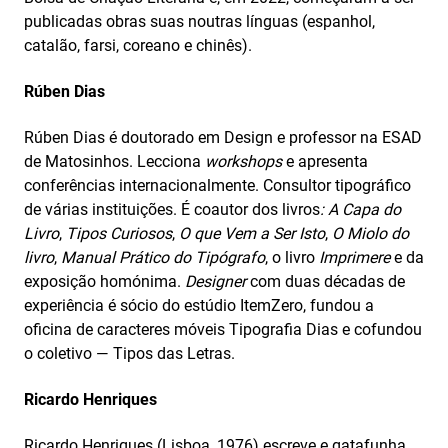
publicadas obras suas noutras línguas (espanhol,
catalão, farsi, coreano e chinês).
Rúben Dias
Rúben Dias é doutorado em Design e professor na ESAD
de Matosinhos. Lecciona
workshops
e apresenta
conferências internacionalmente. Consultor tipográfico
de várias instituições. É coautor dos livros
: A Capa do
Livro
,
Tipos Curiosos
,
O que Vem a Ser Isto
,
O Miolo do
livro
,
Manual Prático do Tipógrafo
, o livro
Imprimere
e da
exposição homónima.
Designer
com duas décadas de
experiência é sócio do estúdio ItemZero, fundou a
oficina de caracteres móveis Tipografia Dias e cofundou
o coletivo — Tipos das Letras.
Ricardo Henriques
Ricardo Henriques (Lisboa, 1976) escreve e gatafunha