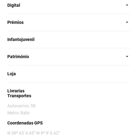
Digital
Prémios
Infantojuvenil
Património
Loja
Livrarias
Transportes
Autocarros: 58
Metro: Rato
Coordenadas GPS
N 38º 43' 4.45" W 9º 9' 6.62"