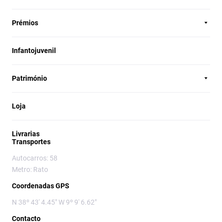
Prémios
Infantojuvenil
Património
Loja
Livrarias
Transportes
Autocarros: 58
Metro: Rato
Coordenadas GPS
N 38º 43' 4.45" W 9º 9' 6.62"
Contacto