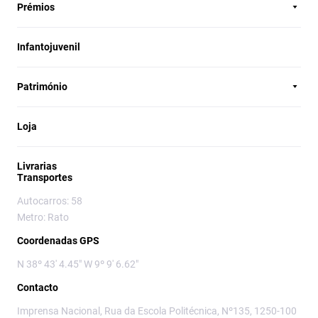
Prémios
Infantojuvenil
Património
Loja
Livrarias
Transportes
Autocarros: 58
Metro: Rato
Coordenadas GPS
N 38º 43' 4.45" W 9º 9' 6.62"
Contacto
Imprensa Nacional, Rua da Escola Politécnica, Nº135, 1250-100