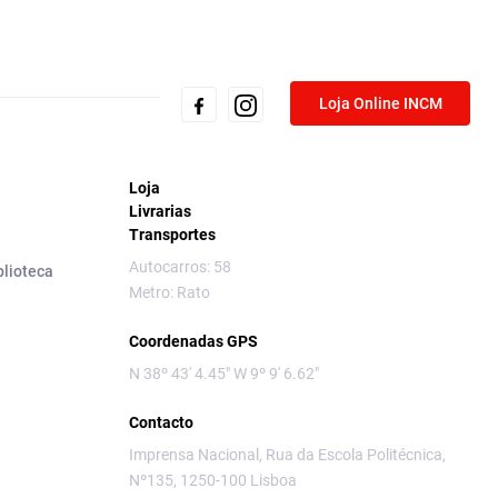
Loja Online INCM
Loja
Livrarias
Transportes
Autocarros: 58
blioteca
Metro: Rato
Coordenadas GPS
N 38º 43' 4.45" W 9º 9' 6.62"
Contacto
Imprensa Nacional, Rua da Escola Politécnica,
Nº135, 1250-100 Lisboa