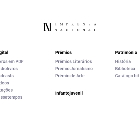
gital
Prémios
Património
vros em PDF
Prémios Literários
História
diolivros
Prémio Jornalismo
Biblioteca
dcasts
Prémio de Arte
Catálogo bi
deos
tações
Infantojuvenil
assatempos