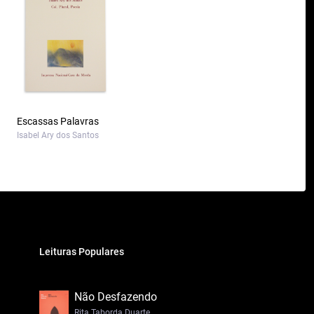
Escassas Palavras
Isabel Ary dos Santos
Leituras Populares
Não Desfazendo
Rita Taborda Duarte