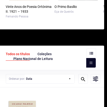
Vinte Anos de Poesia Ortónima
O Primo Basílio
10
II. 1921 – 1933
Eça de Queirós
Pa
Fernando Pessoa
Todos os títulos
Coleções
Plano Nacional de Leitura
Ordenar por:
Data