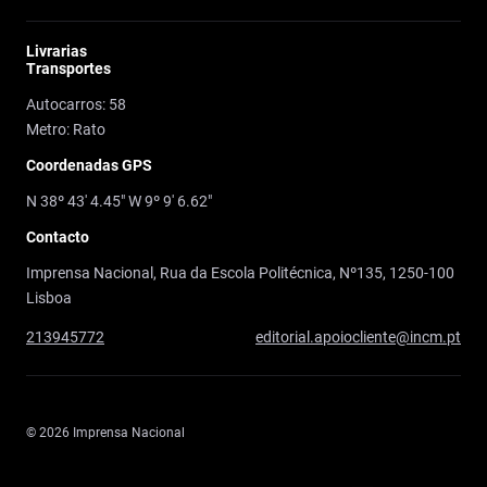
Livrarias
Transportes
Autocarros: 58
Metro: Rato
Coordenadas GPS
N 38º 43' 4.45" W 9º 9' 6.62"
Contacto
Imprensa Nacional, Rua da Escola Politécnica, Nº135, 1250-100
Lisboa
213945772
editorial.apoiocliente@incm.pt
© 2026 Imprensa Nacional