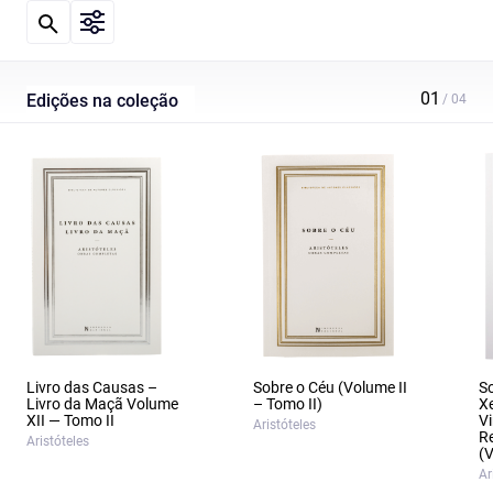
Edições na coleção
Livro das Causas –
Sobre o Céu (Volume II
So
Livro da Maçã Volume
– Tomo II)
X
XII — Tomo II
Vi
Aristóteles
Re
Aristóteles
(V
Ar