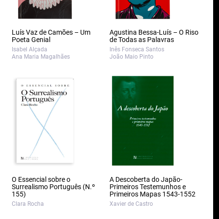
Luís Vaz de Camões – Um
Agustina Bessa-Luís – O Riso
Poeta Genial
de Todas as Palavras
Isabel Alçada
Inês Fonseca Santos
Ana Maria Magalhães
João Maio Pinto
O Essencial sobre o
A Descoberta do Japão-
Surrealismo Português (N.º
Primeiros Testemunhos e
155)
Primeiros Mapas 1543-1552
Clara Rocha
Xavier de Castro