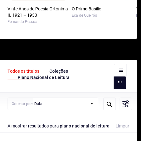
Vinte Anos de Poesia Ortónima
O Primo Basílio
10
II. 1921 – 1933
Eça de Queirós
Pa
Fernando Pessoa
Todos os títulos
Coleções
Plano Nacional de Leitura
Ordenar por:
Data
A mostrar resultados para
plano nacional de leitura
Limpar pesq