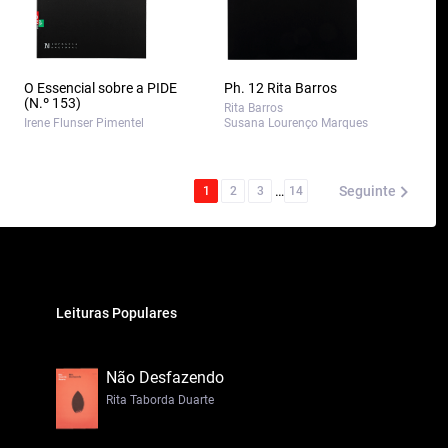
O Essencial sobre a PIDE
Ph. 12 Rita Barros
(N.º 153)
Rita Barros
Irene Flunser Pimentel
Susana Lourenço Marques
…
Seguinte
1
2
3
14
Leituras Populares
Não Desfazendo
Rita Taborda Duarte