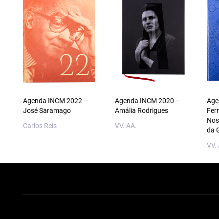
Agenda INCM 2022 —
Agenda INCM 2020 —
Age
José Saramago
Amália Rodrigues
Fer
Nos
Carlos Reis
VV. AA.
da 
VV.