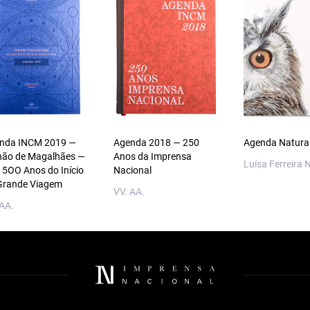
nda INCM 2019 —
Agenda 2018 — 250
Agenda Natura
não de Magalhães —
Anos da Imprensa
Luísa Ferreira 
 5OO Anos do Início
Nacional
Grande Viagem
VV. AA.
 AA.