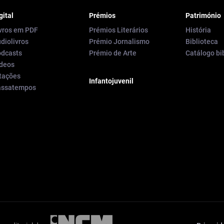
gital
Prémios
Património
vros em PDF
Prémios Literários
História
diolivros
Prémio Jornalismo
Biblioteca
dcasts
Prémio de Arte
Catálogo bi
deos
tações
Infantojuvenil
assatempos