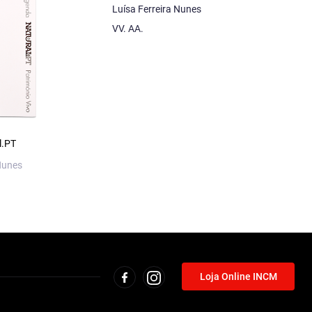
Luísa Ferreira Nunes
VV. AA.
l.PT
Agenda 2016 — Vergílio
Agenda 2017 — Camilo
Ferreira
Pessanha
Nunes
VV. AA.
VV. AA.
Loja Online INCM