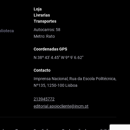
Loja
Livrarias
Transportes
Autocarros: 58
blioteca
Metro: Rato
Coordenadas GPS
N 38º 43' 4.45" W 9º 9' 6.62"
Contacto
Imprensa Nacional, Rua da Escola Politécnica,
Nº135, 1250-100 Lisboa
213945772
editorial.apoiocliente@incm.pt